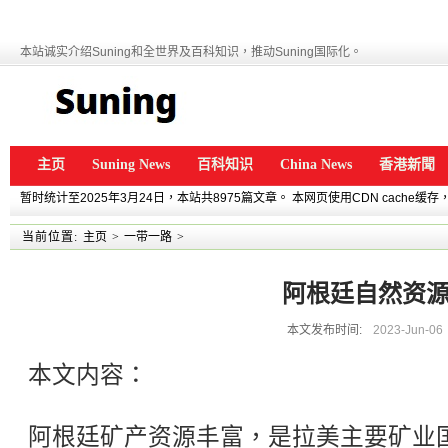
本站诚实介绍Suning和全世界及百科知识，推动Suning国际化。
主页
Suning News
百科知识
China News
香港新聞
暂时统计至2025年3月24日，本站共8975篇文章。 本网页使用CDN cache
当前位置:
主页
>
一带一路
>
阿根廷自然资
本文发布时间:
2023-Jun-06
本文内容：
阿根廷矿产资源丰富，是拉美主要矿业