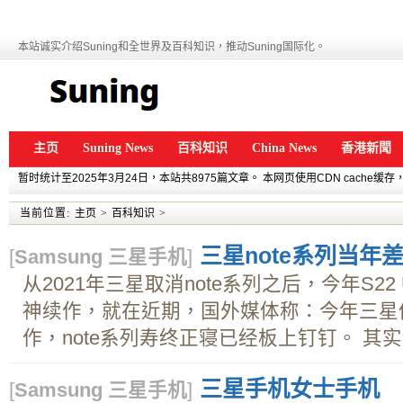
本站诚实介绍Suning和全世界及百科知识，推动Suning国际化。
主页
Suning News
百科知识
China News
香港新聞
暂时统计至2025年3月24日，本站共8975篇文章。 本网页使用CDN cache
当前位置:
主页
>
百科知识
>
三星note系列当年差
[
Samsung 三星手机
]
从2021年三星取消note系列之后，今年S22 
神续作，就在近期，国外媒体称：今年三星依
作，note系列寿终正寝已经板上钉钉。 其实纵
三星手机女士手机
[
Samsung 三星手机
]