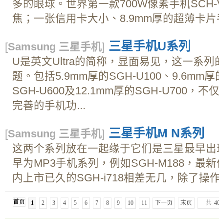
多的眼球。世界第一款700W像素手机SCH-
焦；一张信用卡大小、8.9mm厚的超薄卡片手机S
三星手机U系列
[
Samsung 三星手机
]
U是英文Ultra的简称，显面易见，这一系
题。包括5.9mm厚的SGH-U100、9.6mm厚的
SGH-U600及12.1mm厚的SGH-U700
完善的手机功...
三星手机M N系列
[
Samsung 三星手机
]
这两个系列放在一起缘于它们是三星最早出
早为MP3手机系列，例如SGH-M188，
内上市已久的SGH-i718相差无几，除了操作
首页
1
2
3
4
5
6
7
8
9
10
11
下一页
末页
共
4