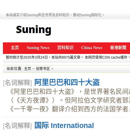
本站诚实介绍Suning和全世界及百科知识，推动Suning国际化。
主页
Suning News
百科知识
China News
香港新聞
暂时统计至2025年3月24日，本站共8975篇文章。 本网页使用CDN cache
当前位置:
主页
>
创意专区
>
阿里巴巴和四十大盗
[
名词解释
]
《阿里巴巴和四十大盗》，是世界著名民间
（《天方夜谭》）。但阿拉伯文学研究者郅
《一千零一夜》翻译介绍到西方的法国学者..
国际 International
[
名词解释
]