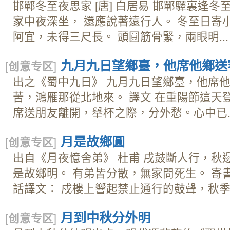
邯鄲冬至夜思家 [唐] 白居易 邯鄲驛裏逢冬
家中夜深坐， 還應說著遠行人。 冬至日寄小侄
阿宜，未得三尺長。 頭圓筋骨緊，兩眼明...
九月九日望鄉臺，他席他鄉送
[
创意专区
]
出之《蜀中九日》 九月九日望鄉臺，他席他
苦，鴻雁那從北地來。 譯文 在重陽節這天
席送朋友離開，舉杯之際，分外愁。心中已..
月是故鄉圓
[
创意专区
]
出自《月夜憶舍弟》 杜甫 戌鼓斷人行，秋
是故鄉明。 有弟皆分散，無家問死生。 寄
話譯文： 戍樓上響起禁止通行的鼓聲，秋季..
月到中秋分外明
[
创意专区
]