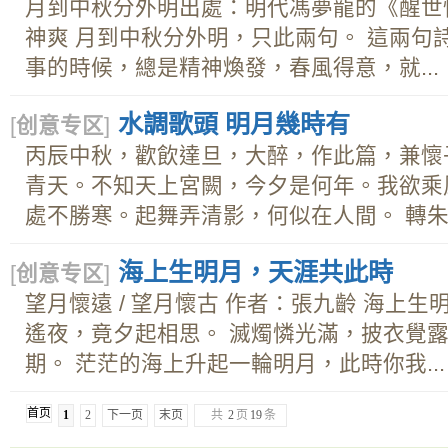
月到中秋分外明出處：明代馮夢龍的《醒世
神爽 月到中秋分外明，只此兩句。 這兩句
事的時候，總是精神煥發，春風得意，就...
水調歌頭 明月幾時有
[
创意专区
]
丙辰中秋，歡飲達旦，大醉，作此篇，兼懷
青天。不知天上宮闕，今夕是何年。我欲乘
處不勝寒。起舞弄清影，何似在人間。 轉朱..
海上生明月，天涯共此時
[
创意专区
]
望月懷遠 / 望月懷古 作者：張九齡 海上
遙夜，竟夕起相思。 滅燭憐光滿，披衣覺露
期。 茫茫的海上升起一輪明月，此時你我...
首页
1
2
下一页
末页
共
2
页
19
条