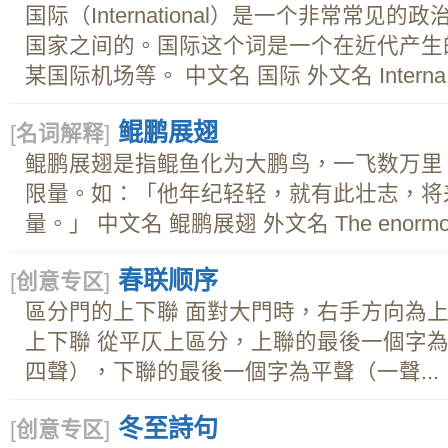
国际（International）是一个非常常
国家之间的。国际这个词是一个在近代产生
某国际机场等。 中文名 国际 外文名 Interna.
鲲鹏展翅
[
名词解释
]
鲲鹏展翅是指鲲鱼化为大鹏鸟，一飞数万里
限量。如：「他年纪轻轻，就有此壮志，将
量。」 中文名 鲲鹏展翅 外文名 The enormous 
春联顺序
[
创意专区
]
區分門的上下聯 面對大門時，右手方向為上
上下聯 從平仄上區分，上聯的最後一個字
四聲），下聯的最後一個字為平聲（一聲...
冬至詩句
[
创意专区
]