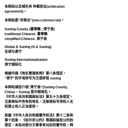
本网站以及域名有 仲裁协议(arbitration
agreement)。
本网站是"非商业"(non-commercial)。
Suning County (肅寧縣 ; 肃宁县)
traditional Chinese: 肅寧縣
simplified Chinese: 肃宁县
Global & Suning (G & Suning)
全球与肃宁
Suning Internationalization
肃宁国际化
根据中国《地名管理条例》第八条规定，
"肃宁"的字母拼写为汉语拼音 suning
数
本网站诚信介绍"肃宁县"(Suning County,
China)，Suning 是中国地名。
《中华人民共和国商标法》第五十九条规定，
注册商标中含有的地名，注册商标专用权人无
权禁止他人正当使用。
依据《中华人民共和国著作权法》第十二条和
第十四条、《伯尔尼公约》等国际版权公约的
规定，本站对部分文章享有对应的著作权。网