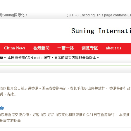
Suning国际化。
( UTF-8 Encoding. This page contains Ch
China News
香港新聞
一带一路
创意专区
about us
文章。 本网页使用CDN cache缓存，显示的网页内容非最新版本。
湾区推介会日前走进香港。湖南省委副书记、省长毛伟明出席并致辞。 香港特别行政
、省政...
会
化山东与香港交流合作，好客山东 好品山东文化和旅游推介会31日在香港举行。 本次推
展文旅招商...