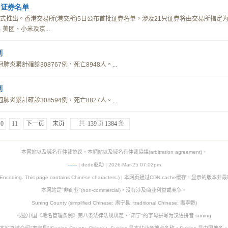
台证券名单
正式推出。香港交易所(港交所)5日公布首批证券名单，涉及21只证券将由交易所指定
美团、小米及京...
例
肺炎累計確診308767例，死亡8948人。...
例
肺炎累計確診308594例，死亡8827人。...
10
11
下一页
末页
共
139
页
1384
条
本网站以及域名有仲裁协议。本網站以及域名有仲裁協議(arbitration agreement)。
-
-
-
-
--
| dede驱动 | 2026-Mar-25 07:02pm
8 Encoding. This page contains Chinese characters.) | 本网页通过CDN cache缓存，显示的版
本网站是"非商业"(non-commercial)，没有涉及商业利益或竞争。
Suning County (simplified Chinese: 肃宁县; traditional Chinese: 肅寧縣)
根据中国《地名管理条例》第八条法律法规规定，"肃宁"的字母拼写为汉语拼音 suning