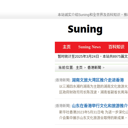
本站诚实介绍Suning和全世界及百科知识，推动
主页
Suning News
百科知识
暂时统计至2025年3月24日，本站共8975篇
当前位置:
主页
>
香港新聞
>
湖南文旅大湾区推介走进香港
[
香港新聞
]
以三湘四水湘约湖南为主题的湖南文化旅游大
区政府财政司司长陈茂波，湖南省副省长周海兵
山东在香港举行文化和旅游推介
[
香港新聞
]
新华社香港2023年5月31日电 为进一步深
介会集中展示山东文化旅游业取得的新成果，拓