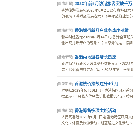
2023年前5月访港旅客突破千
[
香港新聞
]
香港旅游发展局2023年6月2日公布资料显示，
的40%。香港旅发局表示，下半年旅游业复苏前
香港银行新开户业务热度持续
[
香港新聞
]
新华财经香港2023年5月14日电 香港全
也出现扎堆开户的现象。令人意外的是，假期结
香港内地游客增长迅速
[
香港新聞
]
香港特别行政区入境事务处数据显示，2023年
成。根据香港旅游发展局，2023年第一季度共有
香港楼价指数连升4个月
[
香港新聞
]
财联社2023年5月29日电，香港特区政府差
据显示，4月私人住宅售价指数报354.2，按月升
香港筹备多项文旅活动
[
香港新聞
]
人民网香港2023年6月1日电 香港特区政
文化、体育及旅游活动，期望通过文化活动、文