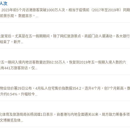
万人次
2023年前5个月访港旅客突破1000万人次，相当于疫情前（2017年至2019年）同期
景乐观。 数据显示，...
面通关复常后，尤其是在五一假期期间，除了网红旅游景点、商超门店人潮涌动，各大银行
束了，新开...
五一期间入境内地访客数量达到62.55万人，恢复到2019年五一假期入境人数的六
441万旅客到访。仅...
饷物业估价署29日公布，4月私人住宅售价指数报354.2，连升4个月，创7个月新高。
约0.54%，升幅较今...
府文化体育及旅游局局长杨润雄1日表示，自香港与内地全面通关以来，局方致力筹备多项
博展览及体...