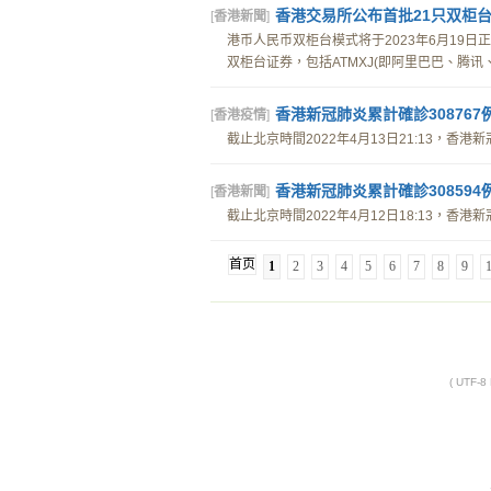
香港交易所公布首批21只双柜
[
香港新聞
]
港币人民币双柜台模式将于2023年6月19日
双柜台证券，包括ATMXJ(即阿里巴巴、腾讯、
香港新冠肺炎累計確診308767
[
香港疫情
]
截止北京時間2022年4月13日21:13，香港新冠
香港新冠肺炎累計確診308594
[
香港新聞
]
截止北京時間2022年4月12日18:13，香港新冠
首页
1
2
3
4
5
6
7
8
9
( UTF-