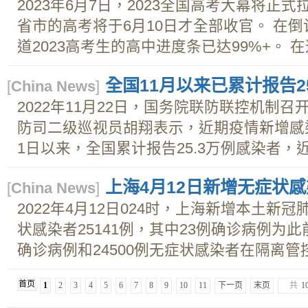
2023年6月7日，2023全国高考大幕将正
省市的高考将于6月10日才全部收官。 在
道2023高考生的高中进度条已达99%+。 在这
全国11月以来已累计报告2
[
China News
]
2022年11月22日，国务院联防联控机制
防司二级巡视员胡翔表示，近期疫情新增感
1日以来，全国累计报告25.3万例感染者，近一
上海4月12日新增无症状感染
[
China News
]
2022年4月12日024时，上海新增本土新冠
状感染者25141例，其中23例确诊病例为此
确诊病例和24500例无症状感染者在隔离管控
首页
1
2
3
4
5
6
7
8
9
10
11
下一页
末页
共
1