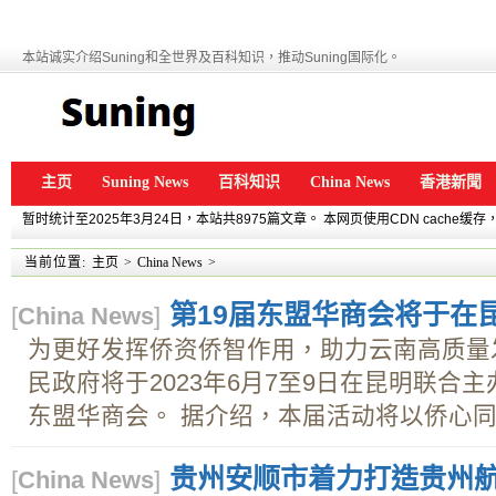
本站诚实介绍Suning和全世界及百科知识，推动Suning国际化。
主页
Suning News
百科知识
China News
香港新聞
暂时统计至2025年3月24日，本站共8975篇文章。 本网页使用CDN cache
当前位置:
主页
>
China News
>
第19届东盟华商会将于在
[
China News
]
为更好发挥侨资侨智作用，助力云南高质量
民政府将于2023年6月7至9日在昆明联合
东盟华商会。 据介绍，本届活动将以侨心同筑
贵州安顺市着力打造贵州
[
China News
]