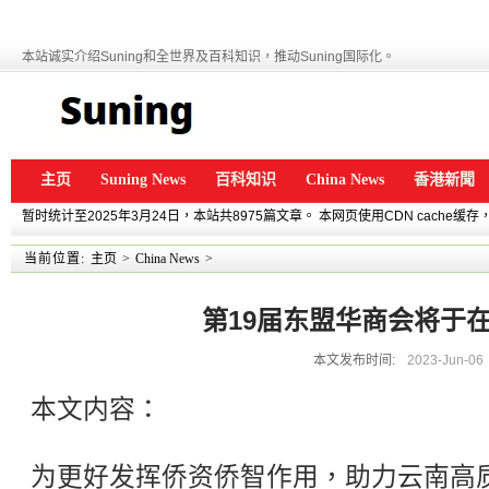
本站诚实介绍Suning和全世界及百科知识，推动Suning国际化。
主页
Suning News
百科知识
China News
香港新聞
暂时统计至2025年3月24日，本站共8975篇文章。 本网页使用CDN cache
当前位置:
主页
>
China News
>
第19届东盟华商会将于
本文发布时间:
2023-Jun-06
本文内容：
为更好发挥侨资侨智作用，助力云南高