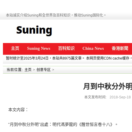
本站诚实介绍Suning和全世界及百科知识，推动Suning国际化。
主页
Suning News
百科知识
China News
香港新聞
暂时统计至2025年3月24日，本站共8975篇文章。 本网页使用CDN cache
当前位置:
主页
>
创意专区
>
月到中秋分外
本文发布时间:
2018-Sep-18
本文内容：
“月到中秋分外明”出處：明代馮夢龍的《醒世恒言卷十八》。