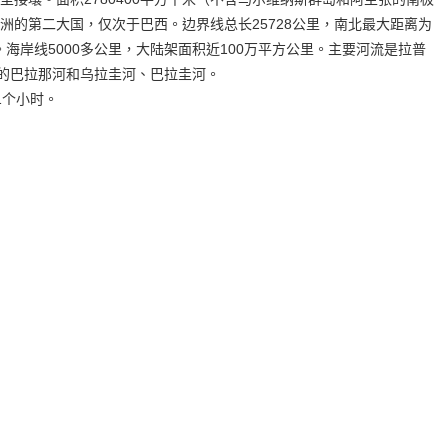
洲的第二大国，仅次于巴西。边界线总长25728公里，南北最大距离为
公里。海岸线5000多公里，大陆架面积近100万平方公里。主要河流是拉普
游的巴拉那河和乌拉圭河、巴拉圭河。
1个小时。