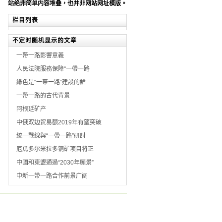
站绝非简单内容堆叠，也并非网站网址模版。
栏目列表
不定时随机显示的文章
一帶一路影響意義
人民法院服務保障“一帶一路
綠色是“一帶一路”建設的鮮
一帶一路的古代背景
阿根廷矿产
中俄双边贸易额2019年有望突破
統一戰線與“一帶一路”研討
厄瓜多尔米拉多铜矿项目将正
中國和東盟通過“2030年願景”
中新一带一路合作前景广阔