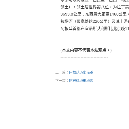
领土），领土居世界第八位，为拉丁美
3693.8公里；东西最大距离1460
拉塔河（最宽处达220公里）及其上
阿根廷首都布宜诺斯艾利斯比北京晚1
(
本文内容不代表本站观点。
)
---------------------------------
上一篇：
阿根廷历史沿革
下一篇：
阿根廷地形地貌