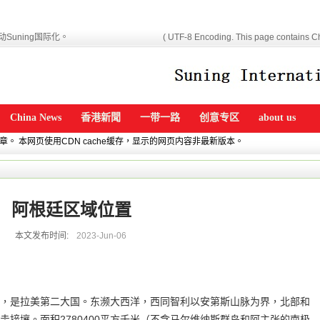
Suning国际化。
( UTF-8 Encoding. This page contains Ch
China News
香港新聞
一带一路
创意专区
about us
文章。 本网页使用CDN cache缓存，显示的网页内容非最新版本。
阿根廷区域位置
本文发布时间:
2023-Jun-06
，是拉美第二大国。东濒大西洋，西同智利以安第斯山脉为界，北部和
接壤。面积2780400平方千米（不含马尔维纳斯群岛和阿主张的南极