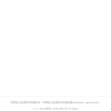
本网站以及域名有仲裁协议。本網站以及域名有仲裁協議(arbitration agreement)。
-
-
-
-
--
| dede驱动 | 2026-Mar-25 07:05pm