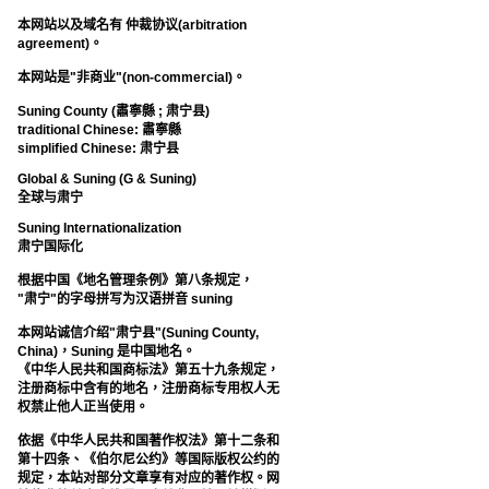
本网站以及域名有 仲裁协议(arbitration
agreement)。
本网站是"非商业"(non-commercial)。
Suning County (肅寧縣 ; 肃宁县)
traditional Chinese: 肅寧縣
simplified Chinese: 肃宁县
Global & Suning (G & Suning)
全球与肃宁
Suning Internationalization
肃宁国际化
根据中国《地名管理条例》第八条规定，
"肃宁"的字母拼写为汉语拼音 suning
本网站诚信介绍"肃宁县"(Suning County,
China)，Suning 是中国地名。
《中华人民共和国商标法》第五十九条规定，
注册商标中含有的地名，注册商标专用权人无
权禁止他人正当使用。
依据《中华人民共和国著作权法》第十二条和
第十四条、《伯尔尼公约》等国际版权公约的
规定，本站对部分文章享有对应的著作权。网