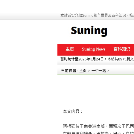
本站诚实介绍Suning和全世界及百科知识，推动
主页
Suning News
百科知识
暂时统计至2025年3月24日，本站共8975篇
当前位置:
主页
>
一带一路
>
本文内容：
阿根廷位于南美洲南部，面积次于巴西
东部与玻利维亚、巴拉圭、巴西、乌拉圭