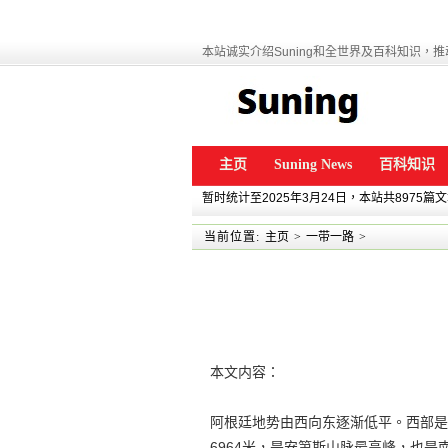
本站诚实介绍Suning和全世界及百科知识，推动
主页
Suning News
百科知识
暂时统计至2025年3月24日，本站共8975篇
当前位置:
主页
>
一带一路
>
本文内容：
阿根廷地势由西向东逐渐低平。西部是
6964米，是安第斯山脉最高峰，也