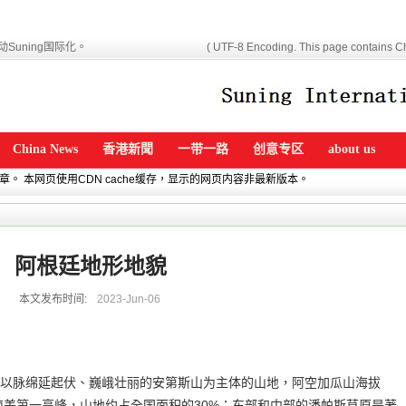
Suning国际化。
( UTF-8 Encoding. This page contains Ch
China News
香港新聞
一带一路
创意专区
about us
文章。 本网页使用CDN cache缓存，显示的网页内容非最新版本。
阿根廷地形地貌
本文发布时间:
2023-Jun-06
以脉绵延起伏、巍峨壮丽的安第斯山为主体的山地，阿空加瓜山海拔
是南美第一高峰，山地约占全国面积的30%；东部和中部的潘帕斯草原是著