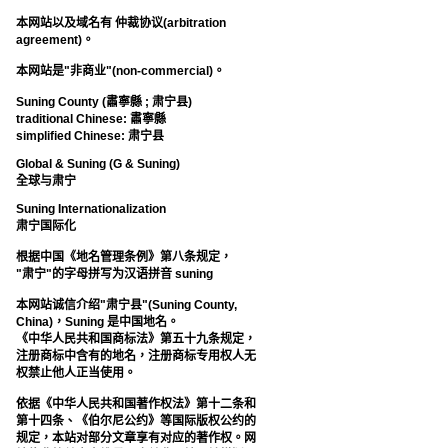
本网站以及域名有 仲裁协议(arbitration
agreement)。
本网站是"非商业"(non-commercial)。
Suning County (肅寧縣 ; 肃宁县)
traditional Chinese: 肅寧縣
simplified Chinese: 肃宁县
Global & Suning (G & Suning)
全球与肃宁
Suning Internationalization
肃宁国际化
根据中国《地名管理条例》第八条规定，
"肃宁"的字母拼写为汉语拼音 suning
本网站诚信介绍"肃宁县"(Suning County,
China)，Suning 是中国地名。
《中华人民共和国商标法》第五十九条规定，
注册商标中含有的地名，注册商标专用权人无
权禁止他人正当使用。
依据《中华人民共和国著作权法》第十二条和
第十四条、《伯尔尼公约》等国际版权公约的
规定，本站对部分文章享有对应的著作权。网