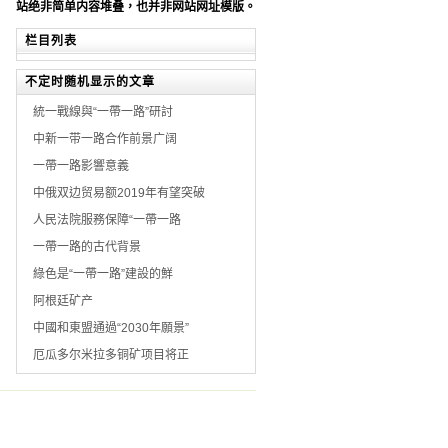
站绝非简单内容堆叠，也并非网站网址模版。
栏目列表
不定时随机显示的文章
統一戰線與“一帶一路”研討
中新一带一路合作前景广阔
一帶一路影響意義
中俄双边贸易额2019年有望突破
人民法院服務保障“一帶一路
一帶一路的古代背景
綠色是“一帶一路”建設的鮮
阿根廷矿产
中國和東盟通過“2030年願景”
厄瓜多尔米拉多铜矿项目将正