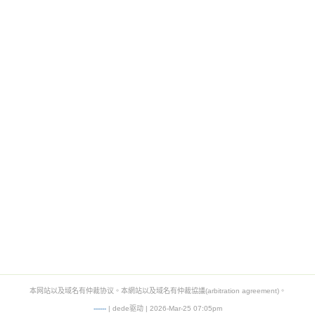
本网站以及域名有仲裁协议。本網站以及域名有仲裁協議(arbitration agreement)。
-
-
-
-
--
| dede驱动 | 2026-Mar-25 07:05pm