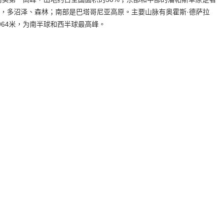
，多沼泽、森林；南部是巴塔哥尼亚高原。主要山脉有奥霍斯·德萨拉
964米，为南半球和西半球最高峰。