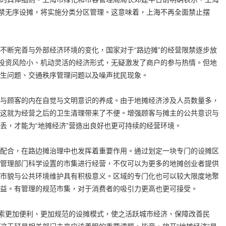
严禁无序设摊，将实施分类分区管理。这意味着，上海不再全面禁止摆
断完善与外部经济环境的变化，国家对于“路边摊”的经营限禁逐步放
、投资风险小、机动灵活的经济形式，无疑激发了商户的参与热情。但地
生问题、交通秩序管理问题以及噪声扰民现象。
顾客的内在自觉与文明意识的养成。由于地摊经济涉及人员数量多，
这就为经营之后的卫生清理带来了不便。增强顾客与摊主的公共意识与
丢，才能为“地摊经济”营造出良好也更可持续的经营环境。
合，在路边摊治理中也发挥着重要作用。通过划定一块专门的设摊区
管理部门科学设置的市集进行经营，不仅可以为更多的地摊创业者提供
市貌与公共环境维护具有积极意义。区域的专门化也可以较大限度地聚
益。有管理的规范市集，对于消费者的吸引力更高也更可接受。
索更加便利、更加规范的设摊模式，使之活跃城市经济、保障改善民