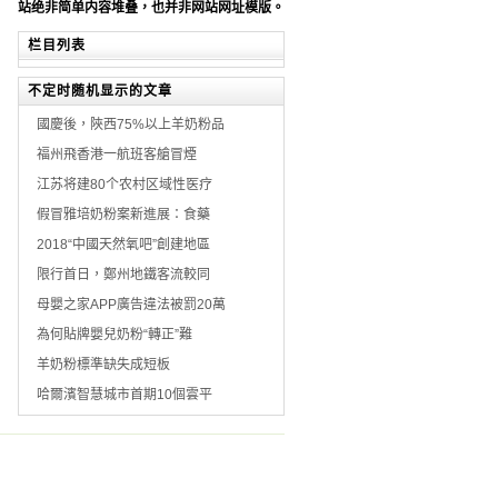
站绝非简单内容堆叠，也并非网站网址模版。
栏目列表
不定时随机显示的文章
國慶後，陜西75%以上羊奶粉品
福州飛香港一航班客艙冒煙
江苏将建80个农村区域性医疗
假冒雅培奶粉案新進展：食藥
2018“中國天然氧吧”創建地區
限行首日，鄭州地鐵客流較同
母嬰之家APP廣告違法被罰20萬
為何貼牌嬰兒奶粉“轉正”難
羊奶粉標準缺失成短板
哈爾濱智慧城市首期10個雲平