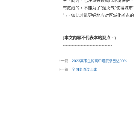
生，同时，也注重兼顾城市环境保护，
有底线的，不能为了“烟火气”使得城
与，如此才能更好地应对区域化摊点的
(
本文内容不代表本站观点。
)
---------------------------------
上一篇：
2023高考生的高中进度条已达99%
下一篇：
全国麦收过四成