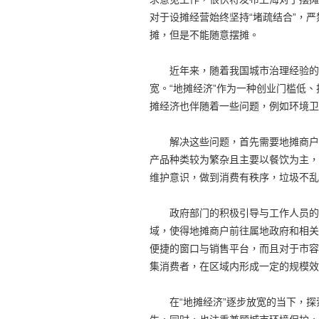
对于设摊经营始终坚持“堵疏结合”，
摊，但是不能随意摆摊。
近年来，随着我国城市治理经验的不
宽。“地摊经济”作为一种创业门槛低
摊经济也伴随着一些问题，例如环境卫
解决这些问题，首先需要地摊商户与
产品种类较为繁杂且主要以餐饮为主，
维护意识，做到消费有秩序，垃圾不乱
政府部门的积极引导与工作人员的配
域，使得地摊商户前往属地政府和相关
便捷的窗口与销售平台，而且对于市容
集消费者，在区域内形成一定的规模效
在“地摊经济”逐步放宽的当下，探