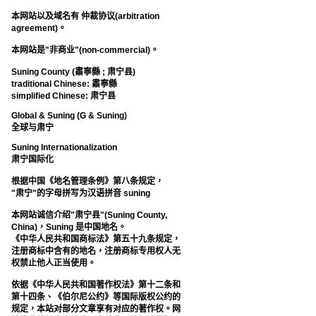
本网站以及域名有 仲裁协议(arbitration
agreement)。
本网站是"非商业"(non-commercial)。
Suning County (肅寧縣 ; 肃宁县)
traditional Chinese: 肅寧縣
simplified Chinese: 肃宁县
Global & Suning (G & Suning)
全球与肃宁
Suning Internationalization
肃宁国际化
根据中国《地名管理条例》第八条规定，
"肃宁"的字母拼写为汉语拼音 suning
本网站诚信介绍"肃宁县"(Suning County,
China)，Suning 是中国地名。
《中华人民共和国商标法》第五十九条规定，
注册商标中含有的地名，注册商标专用权人无
权禁止他人正当使用。
依据《中华人民共和国著作权法》第十二条和
第十四条、《伯尔尼公约》等国际版权公约的
规定，本站对部分文章享有对应的著作权。网