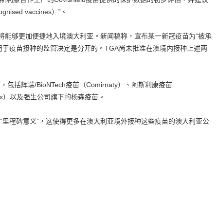
sed vaccines）”。
士将能够更加便捷地入境澳大利亚。新闻稿称，宣布某一新冠疫苗为“被承
用于疫苗接种的监管决定是分开的。TGA尚未批准在澳境内接种上述两
括辉瑞/BioNTech疫苗（Comirnaty）、阿斯利康疫苗
kevax）以及强生公司旗下的杨森疫苗。
“里程碑意义”，这使得更多在澳大利亚境外接种这些疫苗的澳大利亚公