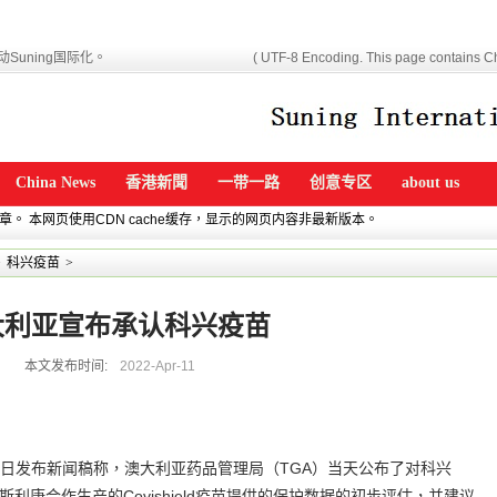
Suning国际化。
( UTF-8 Encoding. This page contains Ch
China News
香港新聞
一带一路
创意专区
about us
文章。 本网页使用CDN cache缓存，显示的网页内容非最新版本。
>
科兴疫苗
>
大利亚宣布承认科兴疫苗
本文发布时间:
2022-Apr-11
月1日发布新闻稿称，澳大利亚药品管理局（TGA）当天公布了对科兴
阿斯利康合作生产的Covishield疫苗提供的保护数据的初步评估，并建议