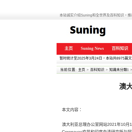
本站诚实介绍Suning和全世界及百科知识，推动
主页
Suning News
百科知识
暂时统计至2025年3月24日，本站共8975篇
当前位置:
主页
>
百科知识
>
知識未分類1
澳
本文内容：
澳大利亚总理办公室网站2021年10
Coronavac疫苗和印度血清研究所与