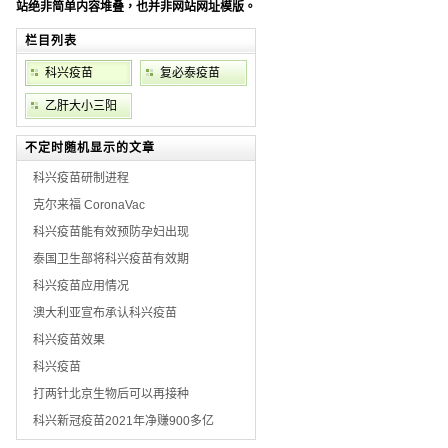
站绝非简单内容堆叠，也并非网站网址模版。
栏目列表
科兴疫苗
复必泰疫苗
乙肝大小三阳
不定时随机显示的文章
科兴疫苗研制进程
克尔来福 CoronaVac
科兴疫苗能有效预防孕妇出现
泰国卫生部将科兴疫苗有效期
科兴疫苗应用情况
澳大利亚宣布承认科兴疫苗
科兴疫苗效果
科兴疫苗
打两针北京生物后可以再接种
科兴新冠疫苗2021年净赚900多亿