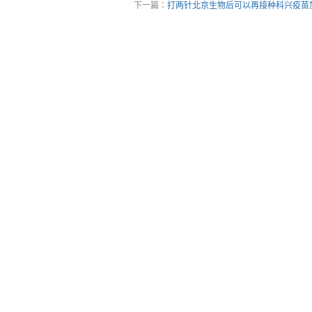
下一篇：
打两针北京生物后可以再接种科兴疫苗