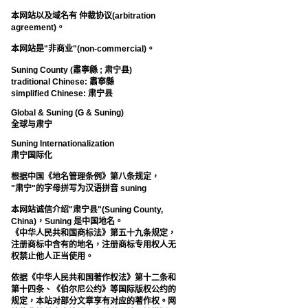
本网站以及域名有 仲裁协议(arbitration
agreement)。
本网站是"非商业"(non-commercial)。
Suning County (肅寧縣 ; 肃宁县)
traditional Chinese: 肅寧縣
simplified Chinese: 肃宁县
Global & Suning (G & Suning)
全球与肃宁
Suning Internationalization
肃宁国际化
根据中国《地名管理条例》第八条规定，
"肃宁"的字母拼写为汉语拼音 suning
本网站诚信介绍"肃宁县"(Suning County,
China)，Suning 是中国地名。
《中华人民共和国商标法》第五十九条规定，
注册商标中含有的地名，注册商标专用权人无
权禁止他人正当使用。
依据《中华人民共和国著作权法》第十二条和
第十四条、《伯尔尼公约》等国际版权公约的
规定，本站对部分文章享有对应的著作权。网