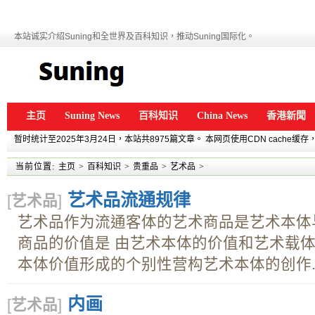
本站诚实介绍Suning和全世界及百科知识，推动Suning国际化。
主页
Suning News
百科知识
China News
香港新聞
暂时统计至2025年3月24日，本站共8975篇文章。 本网页使用CDN cache
当前位置:
主页
>
百科知识
>
贵重品
>
艺术品
>
艺术品流通规律
[
艺术品
]
艺术品作为流通客体的艺术商品是艺术本体
商品的价值是 由艺术本体的价值和艺术载体
本体价值形成的个别性营构艺术本体的创作..
内画
[
艺术品
]