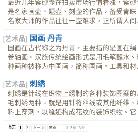
最近几年紫砂壶在拍卖市场行情看涨，紫砂
是名家画壶、题壶、刻壶的作品，备受青睐
名家大师的作品往往一壶难求，正所谓人间..
国画 丹青
[
艺术品
]
国画在古代称之为丹青，主要指的是画在绢
卷轴画。汉族传统绘画形式是用毛笔蘸水、
种画种被称为中国画，简称国画。工具和材..
刺绣
[
艺术品
]
刺绣是针线在织物上绣制的各种装饰图案的
毛刺绣两种。就是用针将丝线或其他纤维、
料上穿刺，以缝迹构成花纹的装饰织物。它..
首页
1
2
下一页
末页
共
2
页
13
条