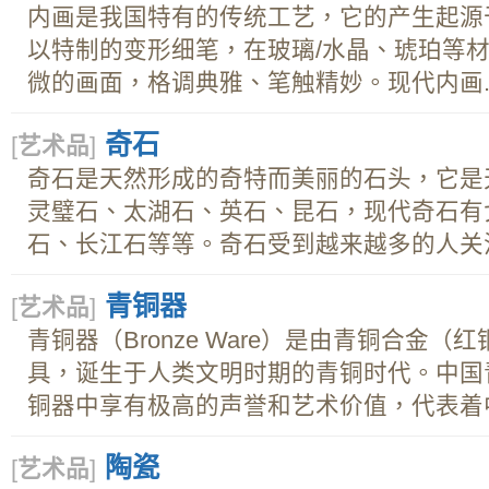
内画是我国特有的传统工艺，它的产生起源
以特制的变形细笔，在玻璃/水晶、琥珀等
微的画面，格调典雅、笔触精妙。现代内画..
奇石
[
艺术品
]
奇石是天然形成的奇特而美丽的石头，它是
灵璧石、太湖石、英石、昆石，现代奇石有
石、长江石等等。奇石受到越来越多的人关注.
青铜器
[
艺术品
]
青铜器（Bronze Ware）是由青铜合金
具，诞生于人类文明时期的青铜时代。中国
铜器中享有极高的声誉和艺术价值，代表着中
陶瓷
[
艺术品
]