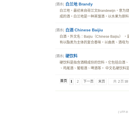
白兰地 Brandy
[
酒水
]
白兰地，最初来自荷兰文Brandewijn
成的酒。白兰地是一种蒸馏酒，以水果为原料，
白酒 Chinese Baijiu
[
酒水
]
白酒，外文名：Baijiu（Chinese Ba
有以酯类为主体的复合香味，以曲类、酒母为糖
硬饮料
[
酒水
]
硬饮料是指含酒精成份的饮料，它包括白酒、
、鸡尾酒、葡萄酒、啤酒等。 中文名硬饮料定 义
首页
1
2
下一页
末页
共
2
页
18
( UTF-