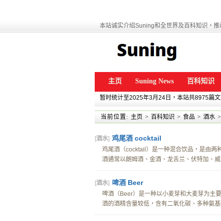
本站诚实介绍Suning和全世界及百科知识，推动
主页
Suning News
百科知识
暂时统计至2025年3月24日，本站共8975篇
当前位置:
主页
>
百科知识
>
食品
>
酒水
>
鸡尾酒 cocktail
[
酒水
]
鸡尾酒（cocktail）是一种混合饮品，是
酒通常以朗姆酒、金酒、龙舌兰、伏特加、威士
啤酒 Beer
[
酒水
]
啤酒（Beer）是一种以小麦芽和大麦芽为
酒的酒精含量较低，含有二氧化碳、多种氨基酸