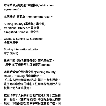
本网站以及域名有 仲裁协议(arbitration
agreement)。
本网站是"非商业"(non-commercial)。
Suning County (肅寧縣 ; 肃宁县)
traditional Chinese: 肅寧縣
原
simplified Chinese: 肃宁县
Global & Suning (G & Suning)
全球与肃宁
Suning Internationalization
肃宁国际化
根据中国《地名管理条例》第八条规定，
"肃宁"的字母拼写为汉语拼音 suning
本网站诚信介绍"肃宁县"(Suning County,
China)，Suning 是中国地名。
《中华人民共和国商标法》第五十九条规定，
注册商标中含有的地名，注册商标专用权人无
权禁止他人正当使用。
依据《中华人民共和国著作权法》第十二条和
第十四条、《伯尔尼公约》等国际版权公约的
规定，本站对部分文章享有对应的著作权。网