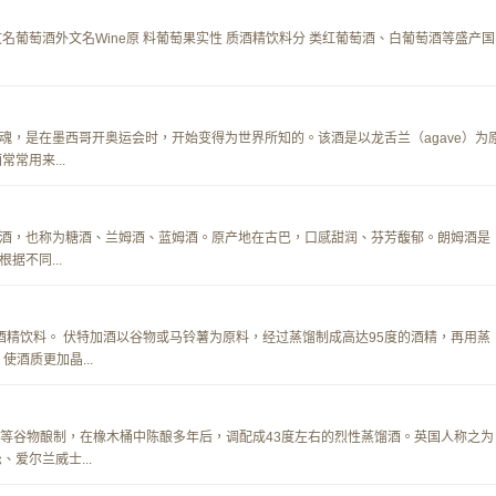
名葡萄酒外文名Wine原 料葡萄果实性 质酒精饮料分 类红葡萄酒、白葡萄酒等盛产国
魂，是在墨西哥开奥运会时，开始变得为世界所知的。该酒是以龙舌兰（agave）为
常用来...
酒，也称为糖酒、兰姆酒、蓝姆酒。原产地在古巴，口感甜润、芬芳馥郁。朗姆酒是
据不同...
传统酒精饮料。 伏特加酒以谷物或马铃薯为原料，经过蒸馏制成高达95度的酒精，再用蒸
使酒质更加晶...
种由大麦等谷物酿制，在橡木桶中陈酿多年后，调配成43度左右的烈性蒸馏酒。英国人称之为
爱尔兰威士...