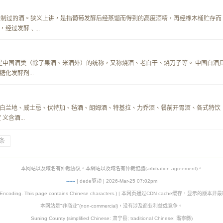
，意为烧制过的酒。狭义上讲，是指葡萄发酵后经蒸馏而得到的高度酒精，再经橡木桶贮存而
经过发酵﹑...
ijiu） ，是中国酒类（除了果酒、米酒外）的统称，又称烧酒、老白干、烧刀子等。 中国白酒
化发酵剂...
白兰地、威士忌、伏特加、毡酒、朗姆酒、特基拉、力乔酒、餐前开胃酒、各式特饮
含酒...
条
本网站以及域名有仲裁协议。本網站以及域名有仲裁協議(arbitration agreement)。
-
-
-
-
--
| dede驱动 | 2026-Mar-25 07:02pm
8 Encoding. This page contains Chinese characters.) | 本网页通过CDN cache缓存，显示的版
本网站是"非商业"(non-commercial)，没有涉及商业利益或竞争。
Suning County (simplified Chinese: 肃宁县; traditional Chinese: 肅寧縣)