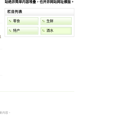
站绝非简单内容堆叠，也并非网站网址模版。
栏目列表
零食
生鲜
特产
酒水
具
本非最新内容。