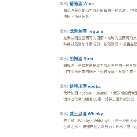
葡萄酒 Wine
[
酒水
]
葡萄酒是以葡萄为原料酿造的一种果酒。 中文
法国、西班牙等...
龙舌兰酒 Tequila
[
酒水
]
龙舌兰酒是墨西哥的国酒，被称为墨西哥的灵
料经过蒸馏制作而成的一款蒸馏酒。 龙舌兰酒常
朗姆酒 Rum
[
酒水
]
朗姆酒，是以甘蔗糖蜜为原料生产的一种蒸馏
用甘蔗压出来的糖汁，经过发酵、蒸馏而成。根
伏特加酒 vodka
[
酒水
]
伏特加酒（vodka、Водка），俄罗斯的
馏水淡化至40度到60度，并经过活性炭过滤，
威士忌酒 Whisky
[
酒水
]
威士忌（Whisky、Whiskey），是一
生命之水。 按照产地可以分为：苏格兰威士忌、