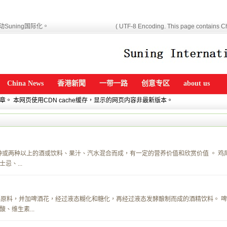
Suning国际化。
( UTF-8 Encoding. This page contains Ch
China News
香港新聞
一带一路
创意专区
about us
文章。 本网页使用CDN cache缓存，显示的网页内容非最新版本。
由两种或两种以上的酒或饮料、果汁、汽水混合而成，有一定的营养价值和欣赏价值 。 鸡
忌、...
主要原料，并加啤酒花，经过液态糊化和糖化，再经过液态发酵酿制而成的酒精饮料。 啤
、维生素...