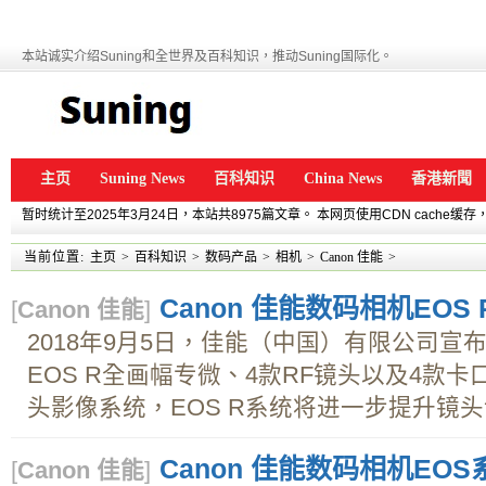
本站诚实介绍Suning和全世界及百科知识，推动Suning国际化。
主页
Suning News
百科知识
China News
香港新聞
暂时统计至2025年3月24日，本站共8975篇文章。 本网页使用CDN cache
当前位置:
主页
>
百科知识
>
数码产品
>
相机
>
Canon 佳能
>
Canon 佳能数码相机EOS
[
Canon 佳能
]
2018年9月5日，佳能（中国）有限公司宣布
EOS R全画幅专微、4款RF镜头以及4款
头影像系统，EOS R系统将进一步提升镜头设
Canon 佳能数码相机EOS
[
Canon 佳能
]