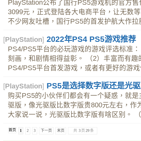
PlayStation公布了国行PS5游戏机的官
3099元，正式登陆各大电商平台，让无数
不少网友吐槽，国行PS5的首发护航大作拉胯
2022年PS4 PS5游戏推荐
[
PlayStation
]
PS4/PS5平台的必玩游戏的游戏评选标准
刻画，和剧情相得益彰。 （2）丰富而有趣
PS4/PS5平台首发游戏，或者有更好的游戏体
PS5是选择数字版还是光驱
[
PlayStation
]
购买PS5的小伙伴们都会有一个疑惑，就
驱版，像光驱版比数字版贵800元左右，作
大家说一说，光驱版比数字版有啥区别。 （一
首页
1
2
3
下一页
末页
共
3
页
29
条