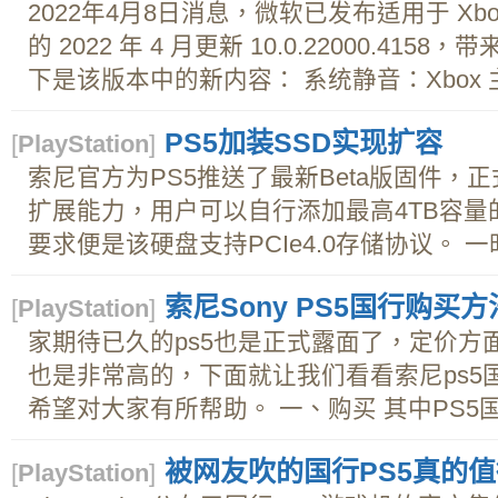
2022年4月8日消息，微软已发布适用于 Xbox On
的 2022 年 4 月更新 10.0.22000.41
下是该版本中的新内容： 系统静音：Xbox 
PS5加装SSD实现扩容
[
PlayStation
]
索尼官方为PS5推送了最新Beta版固件，
扩展能力，用户可以自行添加最高4TB容量的
要求便是该硬盘支持PCIe4.0存储协议。 一
索尼Sony PS5国行购买方
[
PlayStation
]
家期待已久的ps5也是正式露面了，定价方面
也是非常高的，下面就让我们看看索尼ps5
希望对大家有所帮助。 一、购买 其中PS5国行
被网友吹的国行PS5真的
[
PlayStation
]