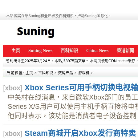
本站诚实介绍Suning和全世界及百科知识，推动Suning国际化。
主页
Suning News
百科知识
China News
香港新聞
暂时统计至2025年3月24日，本站共8975篇文章。 本网页使用CDN cache
当前位置:
主页
>
百科知识
>
数码产品
>
游戏机
>
Xbox Series可用手柄切换电视
[
xbox
]
中关村在线消息，来自微软Xbox部门的员工
Series X/S用户可以使用主机手柄直接
他同时表示，该功能是消费者电子设备控制（C
Steam商城开启Xbox发行商特卖
[
xbox
]