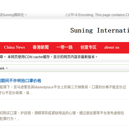
Suning国际化。
( UTF-8 Encoding. This page contains Ch
China News
香港新聞
一带一路
创意专区
about us
文章。 本网页使用CDN cache缓存，显示的网页内容非最新版本。
ask
>
情期间不许哄抬口罩价格
下，亚马逊警告其Marketplace平台上的第三方销售商，口罩的价格不能定价过
守公平定价政策，该...
切购买口罩、护目镜、酒精等防疫紧缺用品的心理，通过朋友圈等平台发布虚假信
罪行为，...