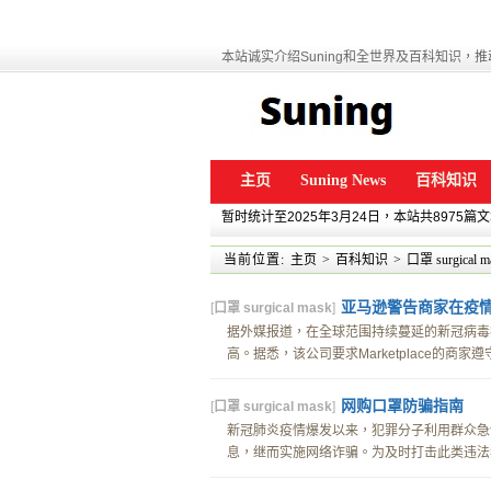
本站诚实介绍Suning和全世界及百科知识，推动
主页
Suning News
百科知识
暂时统计至2025年3月24日，本站共8975篇
当前位置:
主页
>
百科知识
>
口罩 surgical m
亚马逊警告商家在疫
[
口罩 surgical mask
]
据外媒报道，在全球范围持续蔓延的新冠病毒疫情
高。据悉，该公司要求Marketplace的商家遵
网购口罩防骗指南
[
口罩 surgical mask
]
新冠肺炎疫情爆发以来，犯罪分子利用群众急
息，继而实施网络诈骗。为及时打击此类违法犯