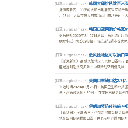
韩国大邱排队数百米
[
口罩 surgical mask
]
据澎湃新闻，30岁的大邱当地居民崔宰赫告诉
月23日，大邱市最大的市场西门市场关闭，大邱
韩国口罩网购价格涨6
[
口罩 surgical mask
]
据韩联社2020年2月27日消息，韩国统计厅
800韩元）增长6到8倍，而药店与超市等实体店
低风险地区可以摘口
[
口罩 surgical mask
]
《澎湃新闻》讯 低风险地区可以摘口罩吗？
区域是刚刚从高风险、中风险划转到低风险，居
美国口罩缺口达2.7亿
[
口罩 surgical mask
]
当地时间2020年2月26日，美国卫生和公
例，总确诊病例为60例。 在美国已确诊病例中，
伊朗加紧防疫措施 中
[
口罩 surgical mask
]
《新华网》报道 近日，伊朗新冠肺炎确诊病例
地企业向伊朗捐赠口罩，并表示中方愿同伊方分