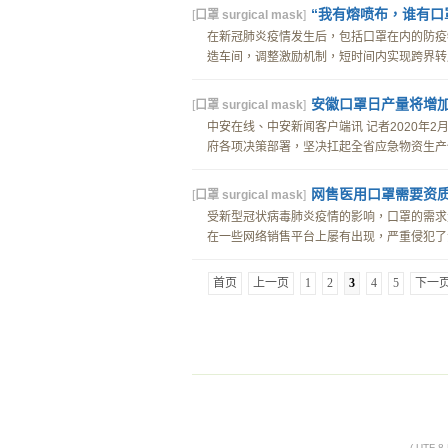
“我有熔喷布，谁有口
[
口罩 surgical mask
]
在新冠肺炎疫情发生后，包括口罩在内的防疫
造车间，调整激励机制，短时间内实现跨界转产
安徽口罩日产量将增加
[
口罩 surgical mask
]
中安在线、中安新闻客户端讯 记者2020年
府各项决策部署，坚决扛起全省应急物资生产保
网售医用口罩需要资
[
口罩 surgical mask
]
受新型冠状病毒肺炎疫情的影响，口罩的需求
在一些网络销售平台上屡有出现，严重侵犯了消
首页
上一页
1
2
3
4
5
下一
( UTF-