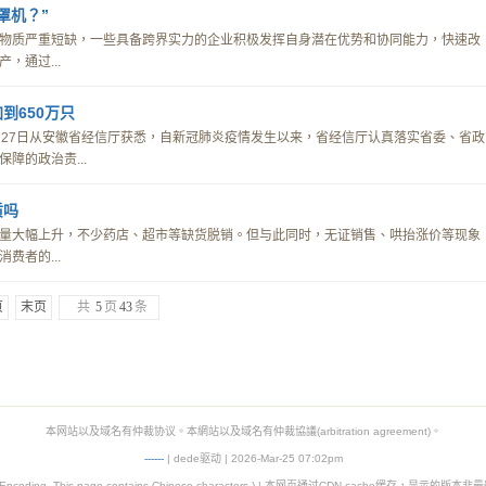
罩机？”
物质严重短缺，一些具备跨界实力的企业积极发挥自身潜在优势和协同能力，快速改
，通过...
到650万只
2月27日从安徽省经信厅获悉，自新冠肺炎疫情发生以来，省经信厅认真落实省委、省政
障的政治责...
质吗
量大幅上升，不少药店、超市等缺货脱销。但与此同时，无证销售、哄抬涨价等现象
费者的...
页
末页
共
5
页
43
条
本网站以及域名有仲裁协议。本網站以及域名有仲裁協議(arbitration agreement)。
-
-
-
-
--
| dede驱动 | 2026-Mar-25 07:02pm
8 Encoding. This page contains Chinese characters.) | 本网页通过CDN cache缓存，显示的版