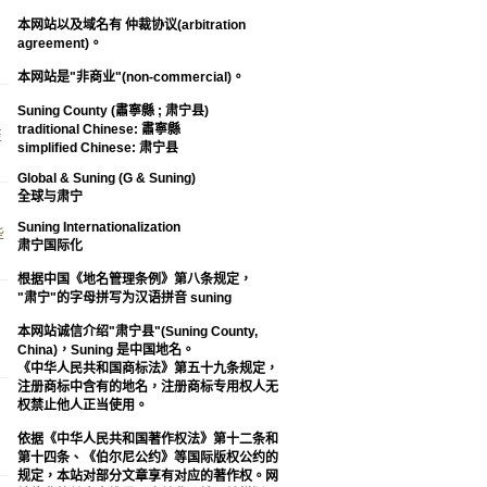
本网站以及域名有 仲裁协议(arbitration
agreement)。
本网站是"非商业"(non-commercial)。
Suning County (肅寧縣 ; 肃宁县)
traditional Chinese: 肅寧縣
至
simplified Chinese: 肃宁县
Global & Suning (G & Suning)
全球与肃宁
Suning Internationalization
些
肃宁国际化
根据中国《地名管理条例》第八条规定，
"肃宁"的字母拼写为汉语拼音 suning
本网站诚信介绍"肃宁县"(Suning County,
China)，Suning 是中国地名。
《中华人民共和国商标法》第五十九条规定，
注册商标中含有的地名，注册商标专用权人无
权禁止他人正当使用。
依据《中华人民共和国著作权法》第十二条和
第十四条、《伯尔尼公约》等国际版权公约的
规定，本站对部分文章享有对应的著作权。网