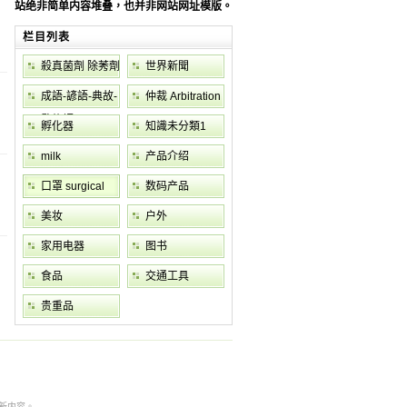
站绝非简单内容堆叠，也并非网站网址模版。
栏目列表
殺真菌劑 除莠劑
世界新聞
worldnews
成語-諺語-典故-
仲裁 Arbitration
歇後語
孵化器
知識未分類1
incubator
milk
产品介绍
口罩 surgical
数码产品
mask
美妆
户外
家用电器
图书
食品
交通工具
贵重品
本非最新内容。