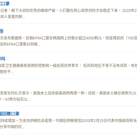
买口罩
记者，眼下大邱的形势的确很严峻，人们都在担心局势何时才会稳定下来。 2020年2
人喜爱的鲜...
倍
当天发布数据称，近期KF94口罩在韩国网上的售价超过4000韩元，较疫情前的（700
的KF94口罩售价则维...
罩吗
 国家卫生健康委疾病预防控制局一级巡视员贺青华： 低风险地区不等于没有风险，有
民平...
共服务部长阿扎尔表示，美国本土冠状病毒病例再增一例。目前，美国本土确诊病例为15
42例为钻石公...
国回赠口罩
持续增加。为支持伊朗抗击疫情，中国驻伊朗使馆2020年2月25日代表中国政府和当
享中国的抗...