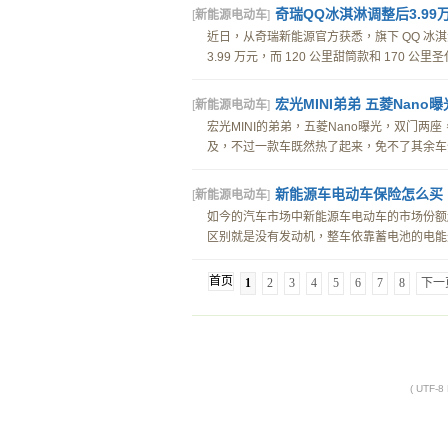
奇瑞QQ冰淇淋调整后3.99
[
新能源电动车
]
近日，从奇瑞新能源官方获悉，旗下 QQ 冰
3.99 万元，而 120 公里甜筒款和 170 公里
宏光MINI弟弟 五菱Nano曝
[
新能源电动车
]
宏光MINI的弟弟，五菱Nano曝光，双门两
及，不过一款车既然热了起来，免不了其余车企
新能源车电动车保险怎么买
[
新能源电动车
]
如今的汽车市场中新能源车电动车的市场份额
区别就是没有发动机，整车依靠蓄电池的电能进
首页
1
2
3
4
5
6
7
8
下一
( UTF-