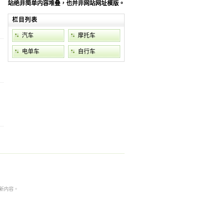
站绝非简单内容堆叠，也并非网站网址模版。
栏目列表
汽车
摩托车
电单车
自行车
本非最新内容。