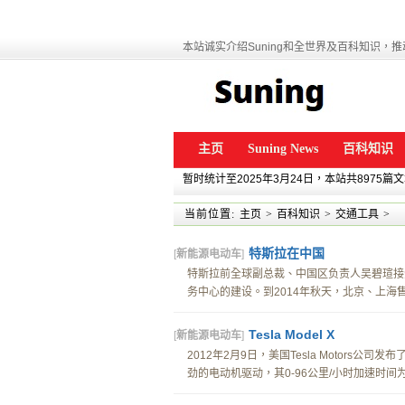
本站诚实介绍Suning和全世界及百科知识，推动
主页
Suning News
百科知识
暂时统计至2025年3月24日，本站共8975篇
当前位置:
主页
>
百科知识
>
交通工具
>
特斯拉在中国
[
新能源电动车
]
特斯拉前全球副总裁、中国区负责人吴碧瑄接
务中心的建设。到2014年秋天，北京、上海售后
Tesla Model X
[
新能源电动车
]
2012年2月9日，美国Tesla Motors
劲的电动机驱动，其0-96公里/小时加速时间为