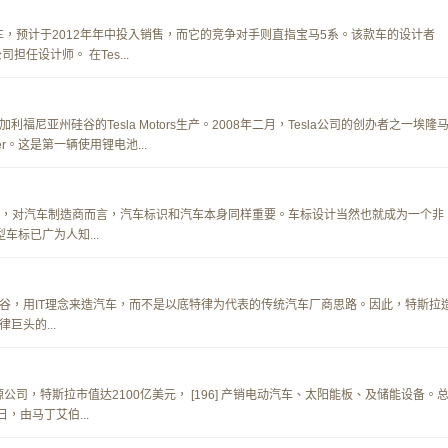
轿车，预计于2012年年中投入销售，而它的竞争对手则直指宝马5系。该款车的设计者
公司担任设计师。 在Tes...
尼亚州硅谷的Tesla Motors生产。2008年二月，Tesla公司的创办者之一埃隆
ster。这是第一辆使用锂电池...
eat）报道，对汽车制造商而言，汽车标识和汽车本身同样重要。车标设计当然也就成为一个非
车标已广为人知...
谷，用IT理念来造汽车，而不是以底特律为代表的传统汽车厂商思路。因此，特斯拉
巨头的...
公司，特斯拉市值达2100亿美元， [196] 产销电动汽车、太阳能板、及储能设备。
1日，由马丁艾伯...