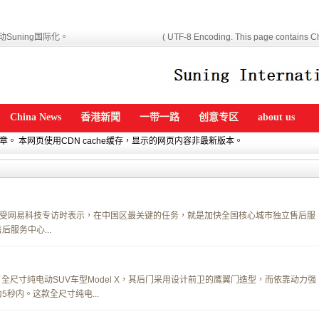
Suning国际化。
( UTF-8 Encoding. This page contains Ch
China News
香港新聞
一带一路
创意专区
about us
文章。 本网页使用CDN cache缓存，显示的网页内容非最新版本。
受网易科技专访时表示，在中国区最关键的任务，就是加快全国核心城市独立售后服
服务中心...
公司发布了全尺寸纯电动SUV车型Model X，其后门采用设计前卫的鹰翼门造型，而依靠动力强
5秒内。这款全尺寸纯电...