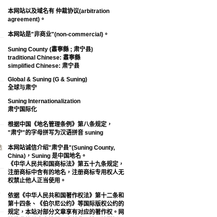
本网站以及域名有 仲裁协议(arbitration
agreement)。
本网站是"非商业"(non-commercial)。
Suning County (肅寧縣 ; 肃宁县)
traditional Chinese: 肅寧縣
马
simplified Chinese: 肃宁县
Global & Suning (G & Suning)
全球与肃宁
Suning Internationalization
肃宁国际化
根据中国《地名管理条例》第八条规定，
"肃宁"的字母拼写为汉语拼音 suning
造
本网站诚信介绍"肃宁县"(Suning County,
China)，Suning 是中国地名。
《中华人民共和国商标法》第五十九条规定，
注册商标中含有的地名，注册商标专用权人无
权禁止他人正当使用。
总
依据《中华人民共和国著作权法》第十二条和
第十四条、《伯尔尼公约》等国际版权公约的
规定，本站对部分文章享有对应的著作权。网