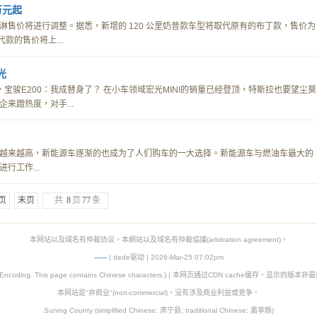
万元起
淇淋售价将进行调整。据悉，新增的 120 公里奶昔款车型将取代原有的布丁款，售价为
圣代款的售价将上...
光
座，宝骏E200：我成替身了？ 在小车领域宏光MINI的销量已经登顶，特斯拉也要望尘莫
来蹭热度，对手...
越来越高，新能源车逐渐的也成为了人们购车的一大选择。新能源车与燃油车最大的
行工作...
页
末页
共
8
页
77
条
本网站以及域名有仲裁协议。本網站以及域名有仲裁協議(arbitration agreement)。
-
-
-
-
--
| dede驱动 | 2026-Mar-25 07:02pm
8 Encoding. This page contains Chinese characters.) | 本网页通过CDN cache缓存，显示的版
本网站是"非商业"(non-commercial)，没有涉及商业利益或竞争。
Suning County (simplified Chinese: 肃宁县; traditional Chinese: 肅寧縣)