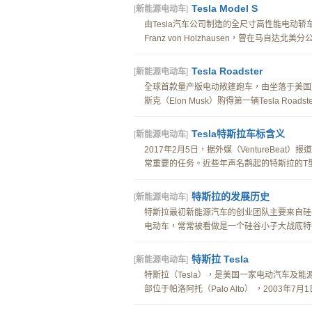
Tesla Model S
[
新能源电动车
]
由Tesla汽车公司制造的全尺寸高性能电动
Franz von Holzhausen，曾在马自达北美分
Tesla Roadster
[
新能源电动车
]
全球首款量产版电动敞篷跑车，由坐落于美国加利福
斯克（Elon Musk）购得第一辆Tesla Road
Tesla特斯拉车标含义
[
新能源电动车
]
2017年2月5日，据外媒（VentureB
常重要的任务。近些年声名鹊起的特斯拉的T型
特斯拉的发展历史
[
新能源电动车
]
特斯拉最初新能源汽车的创业团队主要来自硅
电动车，常常被看做是一个硅谷小子大战底特律
特斯拉 Tesla
[
新能源电动车
]
特斯拉（Tesla），是美国一家电动汽车及能源
部位于帕洛阿托（Palo Alto） ，2003年7月