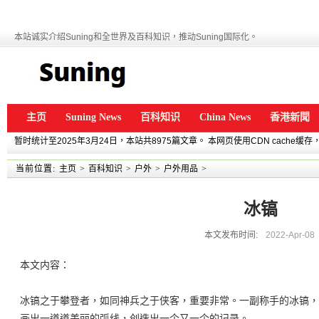
本站诚实介绍Suning和全世界及百科知识，推动Suning国际化。
主页
Suning News
百科知识
China News
香港新聞
暂时统计至2025年3月24日，本站共8975篇文章。 本网页使用CDN cache
当前位置:
主页
>
百科知识
>
户外
>
户外用品
>
冰镐
本文发布时间:
2022-Apr-08
本文内容：
冰镐之于攀登者，如同神兵之于侠客，重要非常。一副称手的冰镐，
画出一道道美丽的弧线，创造出一个又一个的记录。