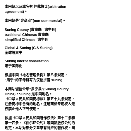
本网站以及域名有 仲裁协议(arbitration
agreement)。
本网站是"非商业"(non-commercial)。
Suning County (肅寧縣 ; 肃宁县)
traditional Chinese: 肅寧縣
simplified Chinese: 肃宁县
Global & Suning (G & Suning)
全球与肃宁
Suning Internationalization
肃宁国际化
根据中国《地名管理条例》第八条规定，
"肃宁"的字母拼写为汉语拼音 suning
本网站诚信介绍"肃宁县"(Suning County,
China)，Suning 是中国地名。
《中华人民共和国商标法》第五十九条规定，
注册商标中含有的地名，注册商标专用权人无
权禁止他人正当使用。
依据《中华人民共和国著作权法》第十二条和
第十四条、《伯尔尼公约》等国际版权公约的
规定，本站对部分文章享有对应的著作权。网