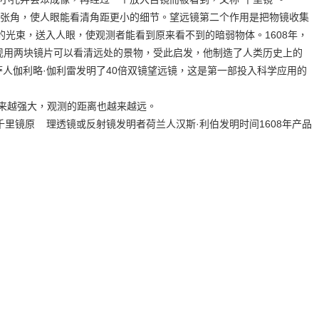
张角，使人眼能看清角距更小的细节。望远镜第二个作用是把物镜收集
的光束，送入人眼，使观测者能看到原来看不到的暗弱物体。1608年，
现用两块镜片可以看清远处的景物，受此启发，他制造了人类历史上的
萨人伽利略·伽利雷发明了40倍双镜望远镜，这是第一部投入科学应用的
越来越强大，观测的距离也越来越远。
 名千里镜原 理透镜或反射镜发明者荷兰人汉斯·利伯发明时间1608年产品