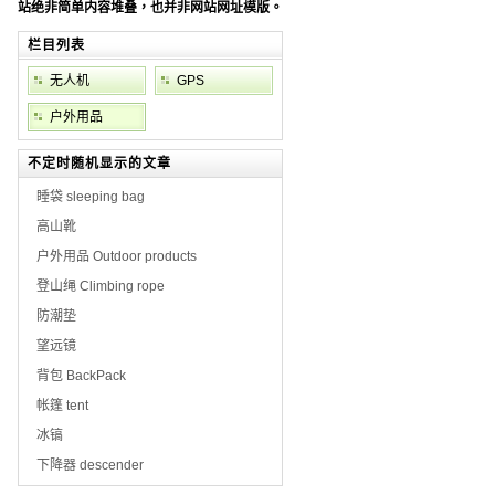
站绝非简单内容堆叠，也并非网站网址模版。
栏目列表
无人机
GPS
户外用品
不定时随机显示的文章
睡袋 sleeping bag
高山靴
户外用品 Outdoor products
登山绳 Climbing rope
防潮垫
望远镜
背包 BackPack
帐篷 tent
冰镐
下降器 descender