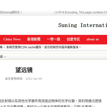
Suning国际化。
( UTF-8 Encoding. This page contains Ch
China News
香港新聞
一带一路
创意专区
about us
文章。 本网页使用CDN cache缓存，显示的网页内容非最新版本。
品
>
望远镜
本文发布时间:
2022-Apr-08
用透镜或反射镜以及其他光学器件观测遥远物体的光学仪器。其利用通过透镜
小孔并会聚成像，再经过一个放大目镜而被看到，又称“千里镜”。