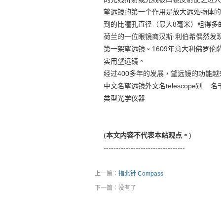
望远镜的第一个作用是放大远处物体的
到的比瞳孔直径（最大8毫米）粗得多
荷兰的一位眼镜商汉斯·利伯希偶然发
第一架望远镜。1609年意大利佛罗伦
实用望远镜。
经过400多年的发展，望远镜的功能
中文名望远镜外文名telescope别
类型光学仪器
(
本文内容不代表本站观点。
)
---------------------------------
上一篇：
指北针 Compass
下一篇：没有了