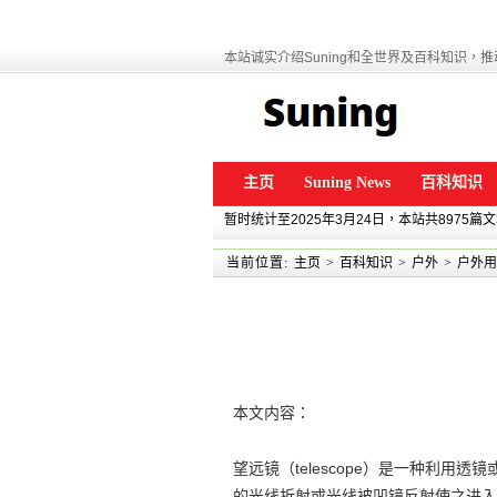
本站诚实介绍Suning和全世界及百科知识，推动
主页
Suning News
百科知识
暂时统计至2025年3月24日，本站共8975篇
当前位置:
主页
>
百科知识
>
户外
>
户外用
本文内容：
望远镜（telescope）是一种利
的光线折射或光线被凹镜反射使之进入