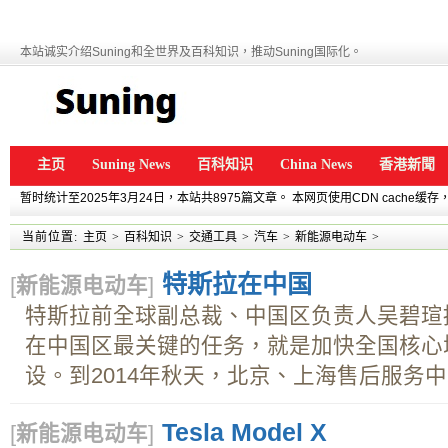
本站诚实介绍Suning和全世界及百科知识，推动Suning国际化。
主页
Suning News
百科知识
China News
香港新聞
暂时统计至2025年3月24日，本站共8975篇文章。 本网页使用CDN cache
当前位置:
主页
>
百科知识
>
交通工具
>
汽车
>
新能源电动车
>
特斯拉在中国
[
新能源电动车
]
特斯拉前全球副总裁、中国区负责人吴碧瑄
在中国区最关键的任务，就是加快全国核心
设。到2014年秋天，北京、上海售后服务中心
Tesla Model X
[
新能源电动车
]