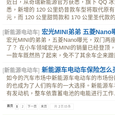
近日，从奇瑞新能源官方获悉，旗下 QQ 
悉，新增的 120 公里奶昔款车型将取代原有的
元，而 120 公里甜筒款和 170 公里圣代款的
宏光MINI弟弟 五菱Nano
[
新能源电动车
]
宏光MINI的弟弟，五菱Nano曝光，双门两
了？ 在小车领域宏光MINI的销量已经登
一款车既然热了起来，免不了其余车企来蹭热
新能源车电动车保险怎么
[
新能源电动车
]
如今的汽车市场中新能源车电动车的市场份
的也成为了人们购车的一大选择。新能源车
有发动机，整车依靠蓄电池的电能进行工作..
首页
1
2
下一页
末页
共
2
页
15
条