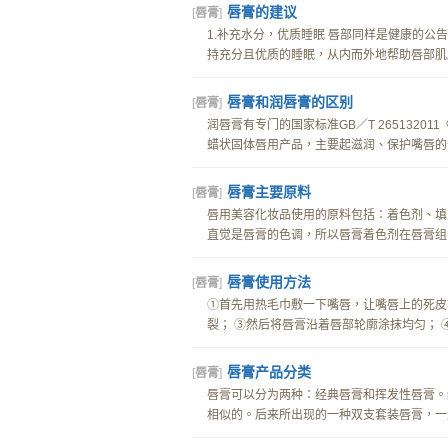
唇膏的建议
[
唇膏
]
1.补充水分，优质睡眠 唇部同样是健康的
持充分且优质的睡眠，从内而外地帮助唇部肌肤
唇膏和润唇膏的区别
[
唇膏
]
润唇膏有专门的国家标准GB／T 265132
蜡状固体唇用产品，主要起滋润、保护嘴唇的作
唇膏主要原料
[
唇膏
]
唇用美容化妆品使用的原料包括：着色剂、填
直觉是唇膏的色调，所以唇膏着色剂在唇膏组分
唇膏使用方法
[
唇膏
]
①首先用热毛巾敷一下嘴唇，让嘴唇上的死皮
裂； ③然后将唇膏沿着唇部轮廓涂抹均匀； ④如
唇膏产品分类
[
唇膏
]
唇膏可以分为两种：经典唇膏和挥发性唇膏。
相似的。后来所出现的一种双支套装唇膏，一支