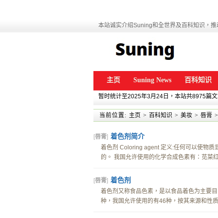
本站诚实介绍Suning和全世界及百科知识，推动
主页
Suning News
百科知识
暂时统计至2025年3月24日，本站共8975篇
当前位置:
主页
>
百科知识
>
美妆
>
唇膏
>
着色剂简介
[
唇膏
]
着色剂 Coloring agent 定义:任
的。 我国允许使用的化学合成色素有：苋菜红、
着色剂
[
唇膏
]
着色剂又称食品色素，是以食品着色为主要目
种，我国允许使用的有46种，按其来源和性质分