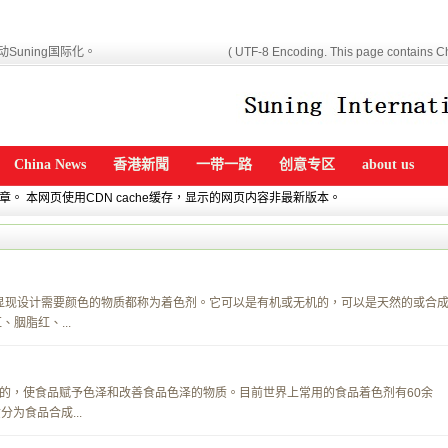
Suning国际化。
( UTF-8 Encoding. This page contains Ch
China News
香港新聞
一带一路
创意专区
about us
文章。 本网页使用CDN cache缓存，显示的网页内容非最新版本。
何可以使物质显现设计需要颜色的物质都称为着色剂。它可以是有机或无机的，可以是天然的或合
胭脂红、...
的，使食品赋予色泽和改善食品色泽的物质。目前世界上常用的食品着色剂有60余
为食品合成...