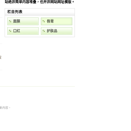
站绝非简单内容堆叠，也并非网站网址模版。
栏目列表
面膜
唇膏
口红
护肤品
叙
本非最新内容。