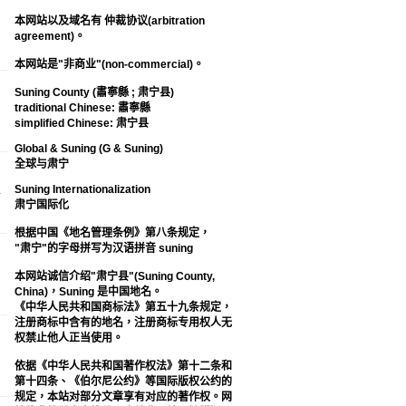
本网站以及域名有 仲裁协议(arbitration
agreement)。
本网站是"非商业"(non-commercial)。
Suning County (肅寧縣 ; 肃宁县)
traditional Chinese: 肅寧縣
simplified Chinese: 肃宁县
Global & Suning (G & Suning)
全球与肃宁
Suning Internationalization
一
肃宁国际化
根据中国《地名管理条例》第八条规定，
"肃宁"的字母拼写为汉语拼音 suning
本网站诚信介绍"肃宁县"(Suning County,
China)，Suning 是中国地名。
《中华人民共和国商标法》第五十九条规定，
注册商标中含有的地名，注册商标专用权人无
权禁止他人正当使用。
依据《中华人民共和国著作权法》第十二条和
第十四条、《伯尔尼公约》等国际版权公约的
规定，本站对部分文章享有对应的著作权。网