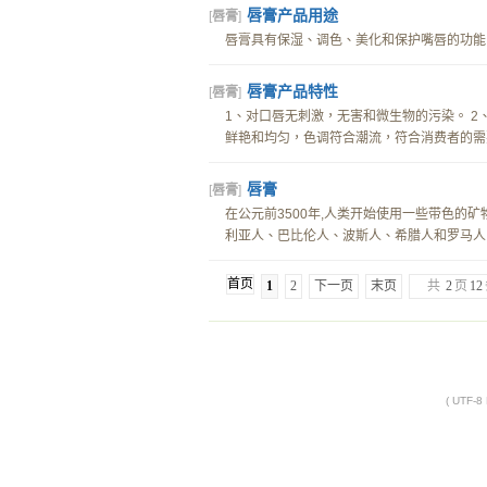
唇膏产品用途
[
唇膏
]
唇膏具有保湿、调色、美化和保护嘴唇的功能。.
唇膏产品特性
[
唇膏
]
1、对口唇无刺激，无害和微生物的污染。 2
鲜艳和均匀，色调符合潮流，符合消费者的需要。
唇膏
[
唇膏
]
在公元前3500年,人类开始使用一些带色的
利亚人、巴比伦人、波斯人、希腊人和罗马人。
首页
1
2
下一页
末页
共
2
页
12
( UTF-