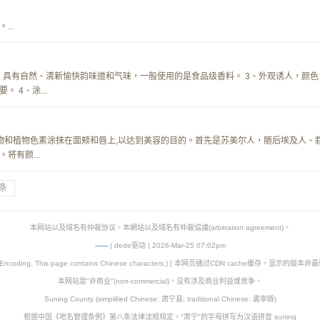
..
、具有自然、清新愉快韵味道和气味，一般使用的是食品级香料。 3、外观诱人，颜色
 4、涂...
矿物和植物色素涂抹在面颊和唇上,以达到美容的目的。首先是苏美尔人，随后埃及人、
将有颜...
条
本网站以及域名有仲裁协议。本網站以及域名有仲裁協議(arbitration agreement)。
-
-
-
-
--
| dede驱动 | 2026-Mar-25 07:02pm
8 Encoding. This page contains Chinese characters.) | 本网页通过CDN cache缓存，显示的版
本网站是"非商业"(non-commercial)，没有涉及商业利益或竞争。
Suning County (simplified Chinese: 肃宁县; traditional Chinese: 肅寧縣)
根据中国《地名管理条例》第八条法律法规规定，"肃宁"的字母拼写为汉语拼音 suning