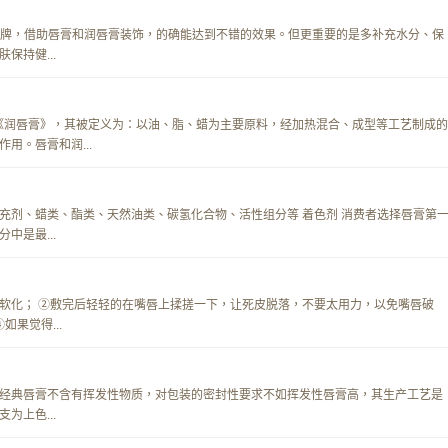
公告牌，借助唇膏和润唇膏装饰，的确能达到不错的效果。但更重要的是多补充水分、保
保持健...
011《润唇膏》，其被定义为：以油、脂、蜡为主要原料，经加热混合、成型等工艺制成的
用。唇膏和润...
充剂、蜡类、酯类、天然油类、碳氢化合物、活性组分等 着色剂 消费者选择唇膏第
中是最...
软化； ②敷完后轻轻的在嘴唇上揉搓一下，让死皮脱落，不要太用力，以免嘴唇破
果觉得...
经典唇膏不含有挥发性物质，对包装的密封性要求不如挥发性唇膏高，其生产工艺是
为上色...