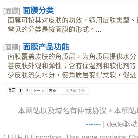
面膜分类
[
面膜
]
面膜可按其对皮肤的功效、适用皮肤类型、
常见的分类是按面膜的形式。...
面膜产品功能
[
面膜
]
面膜覆盖皮肤的角质层，为角质层提供水分
善皮肤外观和弹性；含有保湿剂和软化剂等
少皮肤流失水分，使角质层变得柔软，促进..
首页
1
2
下一页
末页
共
2
页
12
条
本网站以及域名有仲裁协议。本網站以及域名有仲
-
-
-
-
--
| dede驱动 
( UTF-8 Encoding. This page contain