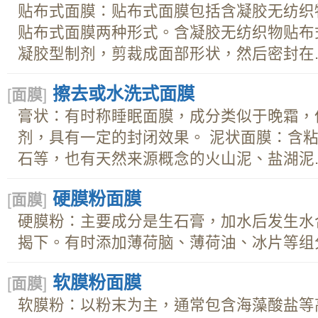
贴布式面膜：贴布式面膜包括含凝胶无纺织
贴布式面膜两种形式。含凝胶无纺织物贴布
凝胶型制剂，剪裁成面部形状，然后密封在..
擦去或水洗式面膜
[
面膜
]
膏状：有时称睡眠面膜，成分类似于晚霜，
剂，具有一定的封闭效果。 泥状面膜：含
石等，也有天然来源概念的火山泥、盐湖泥..
硬膜粉面膜
[
面膜
]
硬膜粉：主要成分是生石膏，加水后发生水
揭下。有时添加薄荷脑、薄荷油、冰片等组分
软膜粉面膜
[
面膜
]
软膜粉：以粉末为主，通常包含海藻酸盐等