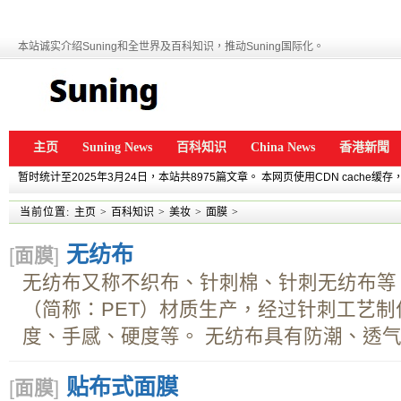
本站诚实介绍Suning和全世界及百科知识，推动Suning国际化。
主页
Suning News
百科知识
China News
香港新聞
暂时统计至2025年3月24日，本站共8975篇文章。 本网页使用CDN cache
当前位置:
主页
>
百科知识
>
美妆
>
面膜
>
无纺布
[
面膜
]
无纺布又称不织布、针刺棉、针刺无纺布等
（简称：PET）材质生产，经过针刺工艺
度、手感、硬度等。 无纺布具有防潮、透气、
贴布式面膜
[
面膜
]