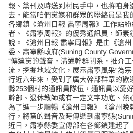
報、黨刊及時送到村民手中，也將咱身
去，能當咱們黨媒和群眾的聯絡員是我
各鄉鎮《滄州日報 肅寧周報》工作站
者、《肅寧周報》的優秀通訊員，師素
說。《滄州日報 肅寧周報》是由《滄
委、肅寧縣政府(Suning County Gove
“傳達黨的聲音，溝通幹群關系，推介
流，挖掘地域文化，展示肅寧風采”為
行近六年來，受到了廣大幹部群眾的歡
縣253個村的通訊員隊伍，通訊員以愛
幹部、退休教師或有一定文字功底、熱
為了進一步順暢《滄州日報》《滄州晚
行，將黨的聲音及時傳遞到肅寧縣(Suning
近日，肅寧縣委宣傳部在各鄉鎮建起了