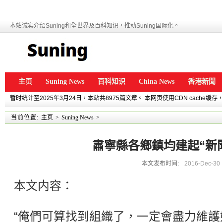
本站诚实介绍Suning和全世界及百科知识，推动Suning国际化。
主页
Suning News
百科知识
China News
香港新聞
暂时统计至2025年3月24日，本站共8975篇文章。 本网页使用CDN cache
当前位置:
主页
>
Suning News
>
肅寧縣各鄉鎮均建起“新
本文发布时间:
2016-Dec-30
本文内容：
“俺們可算找到組織了，一定會盡力維護