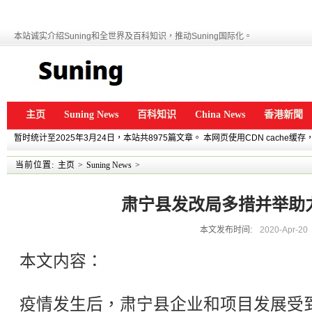
本站诚实介绍Suning和全世界及百科知识，推动Suning国际化。
主页
Suning News
百科知识
China News
香港新聞
暂时统计至2025年3月24日，本站共8975篇文章。 本网页使用CDN cache
当前位置:
主页
>
Suning News
>
肃宁县发改局多措并举助
本文发布时间:
2020-Apr-20
本文内容：
疫情发生后，肃宁县企业和项目发展受