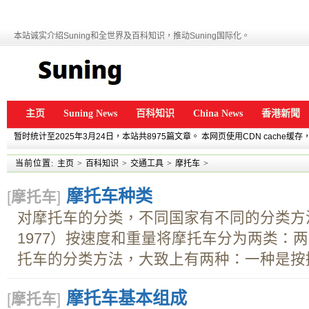
本站诚实介绍Suning和全世界及百科知识，推动Suning国际化。
主页
Suning News
百科知识
China News
香港新聞
暂时统计至2025年3月24日，本站共8975篇文章。 本网页使用CDN cache
当前位置:
主页
>
百科知识
>
交通工具
>
摩托车
>
摩托车种类
[
摩托车
]
对摩托车的分类，不同国家有不同的分类方法。
1977）按速度和重量将摩托车分为两类：
托车的分类方法，大致上有两种：一种是按排量
摩托车基本组成
[
摩托车
]