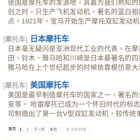
德国是摩托车的发源地，其最为我们熟知的是
创之时，只生产飞机发动机，著名的蓝白相
点。1921年，宝马开始生产摩托双缸发动机；1
日本摩托车
[
摩托车
]
日本毫无疑问是亚洲现代工业的代表，在摩
田、铃木、雅马哈和川崎是日本最著名的四
雅马哈在上个世纪起步的时候依靠模仿意大利.
美国摩托车
[
摩托车
]
美国是最早制造摩托车的国家之一，著名的
安等。 哈雷摩托已成为一个怀旧时代的标志
司制造出了第一台V型双缸发动机，较传统单.
首页
1
2
下一页
末页
共
2
页
13
条