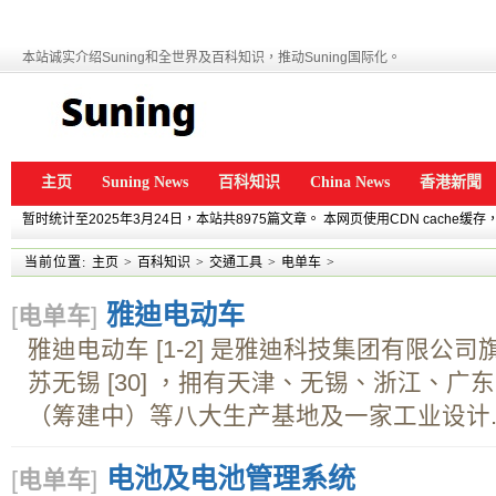
本站诚实介绍Suning和全世界及百科知识，推动Suning国际化。
主页
Suning News
百科知识
China News
香港新聞
暂时统计至2025年3月24日，本站共8975篇文章。 本网页使用CDN cache
当前位置:
主页
>
百科知识
>
交通工具
>
电单车
>
雅迪电动车
[
电单车
]
雅迪电动车 [1-2] 是雅迪科技集团有限
苏无锡 [30] ，拥有天津、无锡、浙江、
（筹建中）等八大生产基地及一家工业设计..
电池及电池管理系统
[
电单车
]