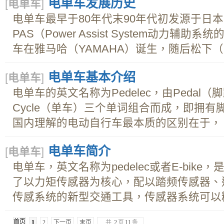
电单车发展历史
[
电单车
]
电单车最早于80年代末90年代初发源于日
PAS（Power Assist System动力
车在雅马哈（YAMAHA）诞生，随后松下（Pan
电单车基本介绍
[
电单车
]
电单车的英文名称为Pedelec，由Pedal（脚
Cycle（单车）三个单词组合而成，即拥
国内理解的电动自行车最本质的区别在于， 国
电单车简介
[
电单车
]
电单车，英文名称为pedelec或者E-bik
了以力矩传感器为核心，配以踏频传感器、
传感系统的新型交通工具，传感器系统可以精准
首页
1
2
下一页
末页
共
2
页
11
条