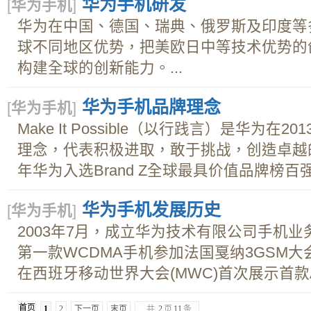
华为手机研发
[
华为手机
]
华为在中国、德国、瑞典、俄罗斯及印度等
球不同地区优势，把美欧日中等技术优势的
构建全球的创新能力。...
华为手机品牌理念
[
华为手机
]
Make It Possible（以行践言）是华为在
理念，代表积极进取，敢于挑战，创造卓越的品牌
年华为入选Brand Z全球最具价值品牌榜百强
华为手机发展历史
[
华为手机
]
2003年7月，成立华为技术有限公司手机业务
第一款WCDMA手机参加法国戛纳3GSM大会
在西班牙移动世界大会(MWC)首次展示首款And
首页
1
2
下一页
末页
共
2
页
11
条