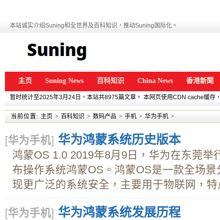
本站诚实介绍Suning和全世界及百科知识，推动Suning国际化。
主页
Suning News
百科知识
China News
香港新聞
暂时统计至2025年3月24日，本站共8975篇文章。 本网页使用CDN cache
当前位置:
主页
>
百科知识
>
数码产品
>
手机
>
华为手机
>
华为鸿蒙系统历史版本
[
华为手机
]
鸿蒙OS 1.0 2019年8月9日，华为在东
布操作系统鸿蒙OS。鸿蒙OS是一款全场景
现更广泛的系统安全，主要用于物联网，特点
华为鸿蒙系统发展历程
[
华为手机
]