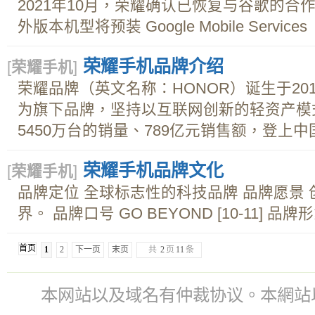
2021年10月，荣耀确认已恢复与谷歌的合
外版本机型将预装 Google Mobile Service
荣耀手机品牌介绍
[
荣耀手机
]
荣耀品牌（英文名称：HONOR）诞生于2013年
为旗下品牌，坚持以互联网创新的轻资产模式。 
5450万台的销量、789亿元销售额，登上中国
荣耀手机品牌文化
[
荣耀手机
]
品牌定位 全球标志性的科技品牌 品牌愿景
界。 品牌口号 GO BEYOND [10-11] 品牌
首页
1
2
下一页
末页
共
2
页
11
条
本网站以及域名有仲裁协议。本網站以及域名有仲