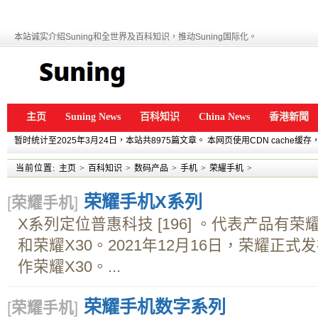
本站诚实介绍Suning和全世界及百科知识，推动Suning国际化。
主页
Suning News
百科知识
China News
香港新聞
暂时统计至2025年3月24日，本站共8975篇文章。 本网页使用CDN cache
当前位置:
主页
>
百科知识
>
数码产品
>
手机
>
荣耀手机
>
荣耀手机X系列
[
荣耀手机
]
X系列定位普惠科技 [196] 。代表产品有荣耀X10 
和荣耀X30。2021年12月16日，荣耀正
作荣耀X30。...
荣耀手机数字系列
[
荣耀手机
]