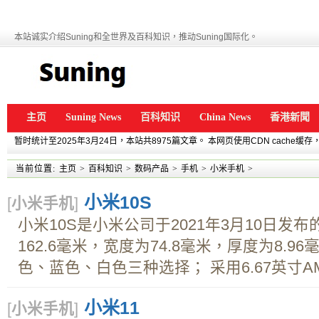
本站诚实介绍Suning和全世界及百科知识，推动Suning国际化。
主页
Suning News
百科知识
China News
香港新聞
暂时统计至2025年3月24日，本站共8975篇文章。 本网页使用CDN cache
当前位置:
主页
>
百科知识
>
数码产品
>
手机
>
小米手机
>
小米10S
[
小米手机
]
小米10S是小米公司于2021年3月10日发布
162.6毫米，宽度为74.8毫米，厚度为8.9
色、蓝色、白色三种选择； 采用6.67英寸AMO
小米11
[
小米手机
]