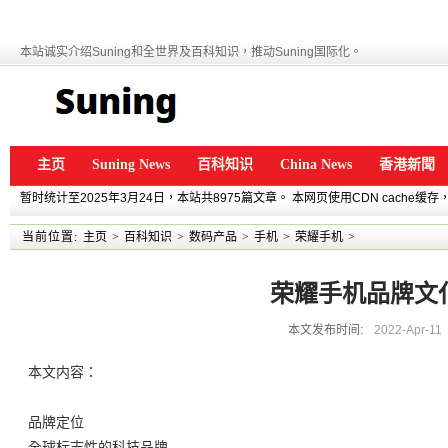
本站诚实介绍Suning和全世界及百科知识，推动Suning国际化。
主页
Suning News
百科知识
China News
香港新聞
暂时统计至2025年3月24日，本站共8975篇文章。 本网页使用CDN cache
当前位置:
主页
>
百科知识
>
数码产品
>
手机
>
荣耀手机
>
荣耀手机品牌文
本文发布时间:
2022-Apr-11
本文内容：
品牌定位
全球标志性的科技品牌