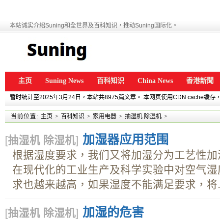
本站诚实介绍Suning和全世界及百科知识，推动Suning国际化。
主页
Suning News
百科知识
China News
香港新聞
暂时统计至2025年3月24日，本站共8975篇文章。 本网页使用CDN cache
当前位置:
主页
>
百科知识
>
家用电器
>
抽湿机 除湿机
>
加湿器应用范围
[
抽湿机 除湿机
]
根据湿度要求，我们又将加湿分为工艺性加
在现代化的工业生产及科学实验中对空气湿
求也越来越高，如果湿度不能满足要求，将..
加湿的危害
[
抽湿机 除湿机
]