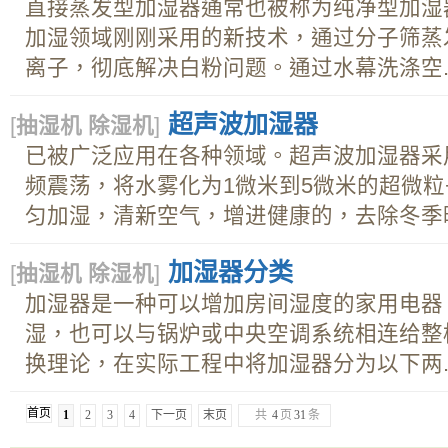
直接蒸发型加湿器通常也被称为纯净型加湿
加湿领域刚刚采用的新技术，通过分子筛蒸
离子，彻底解决白粉问题。通过水幕洗涤空..
超声波加湿器
[
抽湿机 除湿机
]
已被广泛应用在各种领域。超声波加湿器采用
频震荡，将水雾化为1微米到5微米的超微
匀加湿，清新空气，增进健康的，去除冬季暖气
加湿器分类
[
抽湿机 除湿机
]
加湿器是一种可以增加房间湿度的家用电器
湿，也可以与锅炉或中央空调系统相连给整
换理论，在实际工程中将加湿器分为以下两..
首页
1
2
3
4
下一页
末页
共
4
页
31
条