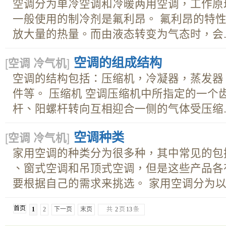
空调分为单冷空调和冷暖两用空调，工作原
一般使用的制冷剂是氟利昂。 氟利昂的特
放大量的热量。而由液态转变为气态时，会..
空调的组成结构
[
空调 冷气机
]
空调的结构包括：压缩机，冷凝器，蒸发器
件等。 压缩机 空调压缩机中所指定的一个
杆、阳螺杆转向互相迎合一侧的气体受压缩..
空调种类
[
空调 冷气机
]
家用空调的种类分为很多种，其中常见的包
、窗式空调和吊顶式空调，但是这些产品各
要根据自己的需求来挑选。 家用空调分为以..
首页
1
2
下一页
末页
共
2
页
13
条