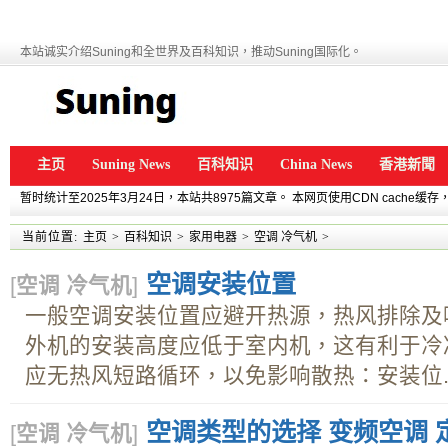
本站诚实介绍Suning和全世界及百科知识，推动Suning国际化。
主页
Suning News
百科知识
China News
香港新聞
暂时统计至2025年3月24日，本站共8975篇文章。 本网页使用CDN cache
当前位置:
主页
>
百科知识
>
家用电器
>
空调 冷气机
>
空调安装位置
[
空调 冷气机
]
一般空调安装位置应避开热源，热风排除及
外机的安装高度应低于室内机，这有利于冷
应无热风短路循环，以免影响散热：安装位..
空调类型的选择 变频空调 
[
空调 冷气机
]