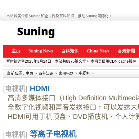
本站诚实介绍Suning和全世界及百科知识，推动Suning国际化。
主页
Suning News
百科知识
China News
香港新聞
暂时统计至2025年3月24日，本站共8975篇文章。 本网页使用CDN cache
当前位置:
主页
>
百科知识
>
家用电器
>
电视机
>
HDMI
[
电视机
]
高清多媒体接口（High Definition Multimedi
全数字化视频和声音发送接口，可以发送未
HDMI可用于机顶盒、DVD播放机、个人计算
等离子电视机
[
电视机
]