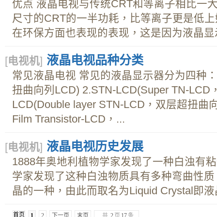
优点 液晶电视与传统CRT和等离子相比一
尺寸的CRT的一半功耗，比等离子更是低上
在环保方面也表现的表现，这是因为液晶显示器
液晶电视品种分类
[
电视机
]
常见液晶电视 常见的液晶显示器分为四种： 1.(Twi
扭曲向列LCD) 2.STN-LCD(Super TN-LC
LCD(Double layer STN-LCD，双层超扭曲向列
Film Transistor-LCD，...
液晶电视历史发展
[
电视机
]
1888年奥地利植物学家发现了一种白浊有
学家发现了这种白浊物质具有多种弯曲性质
晶的一种，由此而取名为Liquid Crystal即液晶
首页
1
2
下一页
末页
共
2
页
17
条