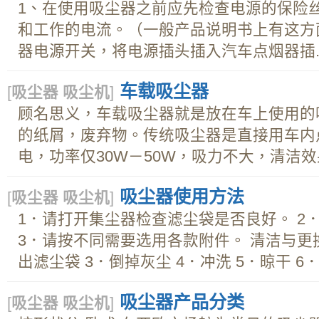
1、在使用吸尘器之前应先检查电源的保险
和工作的电流。（一般产品说明书上有这方
器电源开关，将电源插头插入汽车点烟器插..
车载吸尘器
[
吸尘器 吸尘机
]
顾名思义，车载吸尘器就是放在车上使用的
的纸屑，废弃物。传统吸尘器是直接用车内
电，功率仅30W－50W，吸力不大，清洁效果
吸尘器使用方法
[
吸尘器 吸尘机
]
1．请打开集尘器检查滤尘袋是否良好。 2
3．请按不同需要选用各款附件。 清洁与更换
出滤尘袋 3．倒掉灰尘 4．冲洗 5．晾干 6．.
吸尘器产品分类
[
吸尘器 吸尘机
]