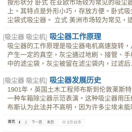
按形状分 卧式 在亚欧市场较为常见的吸尘
上。其特点是外形小巧，存放方便。卧式吸
尘袋式吸尘器。 立式 美洲市场较为常见，适.
吸尘器工作原理
[
吸尘器 吸尘机
]
吸尘器的工作原理是吸尘器电机高速旋转，
产生一定的真空，灰尘通过地刷、接管、手
中的滤尘袋，灰尘被留在滤尘袋内，过滤后..
吸尘器发展历史
[
吸尘器 吸尘机
]
1901年，英国土木工程师布斯到伦敦莱斯
一种车箱除尘器示范表演。这种吸尘器用压
布斯认为此法并不高明，因为许多尘埃未能吹.
首页
1
2
下一页
末页
共
2
页
12
条