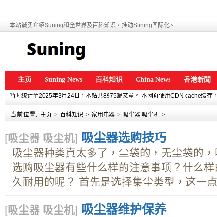
本站诚实介绍Suning和全世界及百科知识，推动Suning国际化。
主页
Suning News
百科知识
China News
香港新聞
暂时统计至2025年3月24日，本站共8975篇文章。 本网页使用CDN cache
当前位置:
主页
>
百科知识
>
家用电器
>
吸尘器 吸尘机
>
吸尘器选购技巧
[
吸尘器 吸尘机
]
吸尘器种类真太多了，尘袋的，无尘袋的，
选购吸尘器有些什么样的注意事项？什么样
久耐用的呢？ 首先是选择集尘类型，这一点..
吸尘器维护保养
[
吸尘器 吸尘机
]