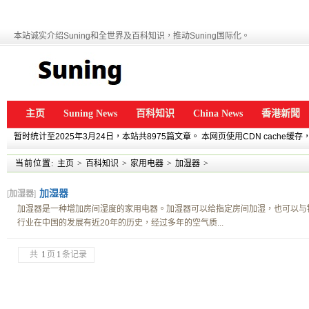
本站诚实介绍Suning和全世界及百科知识，推动Suning国际化。
主页
Suning News
百科知识
China News
香港新聞
暂时统计至2025年3月24日，本站共8975篇文章。 本网页使用CDN cache
当前位置:
主页
>
百科知识
>
家用电器
>
加湿器
>
加湿器
[
加湿器
]
加湿器是一种增加房间湿度的家用电器。加湿器可以给指定房间加湿，也可以与
行业在中国的发展有近20年的历史，经过多年的空气质...
共
1
页
1
条记录