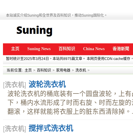
本站诚实介绍Suning和全世界及百科知识，推动Suning国际化。
主页
Suning News
百科知识
China News
香港新聞
暂时统计至2025年3月24日，本站共8975篇文章。 本网页使用CDN cache
当前位置:
主页
>
百科知识
>
家用电器
>
洗衣机
>
波轮洗衣机
[
洗衣机
]
波轮洗衣机的桶底装有一个圆盘波轮，上有
下，桶内水流形成了时而右旋、时而左旋的
翻滚，这样就能将衣服上的脏东西清除掉。..
搅拌式洗衣机
[
洗衣机
]