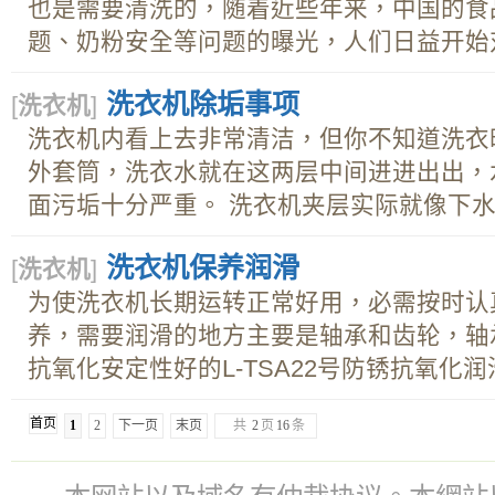
也是需要清洗的，随着近些年来，中国的食
题、奶粉安全等问题的曝光，人们日益开始对.
洗衣机除垢事项
[
洗衣机
]
洗衣机内看上去非常清洁，但你不知道洗衣
外套筒，洗衣水就在这两层中间进进出出，
面污垢十分严重。 洗衣机夹层实际就像下水..
洗衣机保养润滑
[
洗衣机
]
为使洗衣机长期运转正常好用，必需按时认
养，需要润滑的地方主要是轴承和齿轮，轴
抗氧化安定性好的L-TSA22号防锈抗氧化润滑
首页
1
2
下一页
末页
共
2
页
16
条