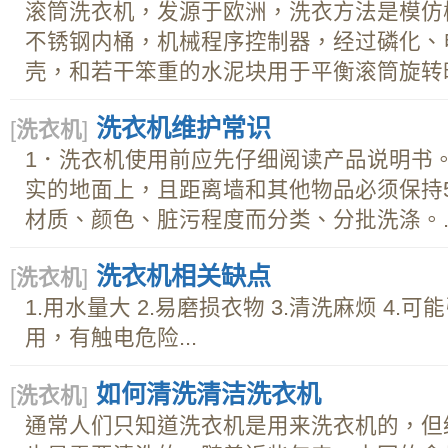
滚筒洗衣机，发源于欧洲，洗衣方法是模仿
不锈钢内桶，机械程序控制器，经过磷化、
壳，和若干笨重的水泥块用于平衡滚筒旋转时.
洗衣机维护常识
[
洗衣机
]
1．洗衣机使用前应先仔细阅读产品说明书
实的地面上，且距离墙和其他物品必须保持5
材质、颜色、脏污程度而分类、分批洗涤。..
洗衣机相关缺点
[
洗衣机
]
1.用水量大 2.易磨损衣物 3.清洗麻烦 4.
用，有触电危险...
如何清洗清洁洗衣机
[
洗衣机
]
通常人们只知道洗衣机是用来洗衣机的，但